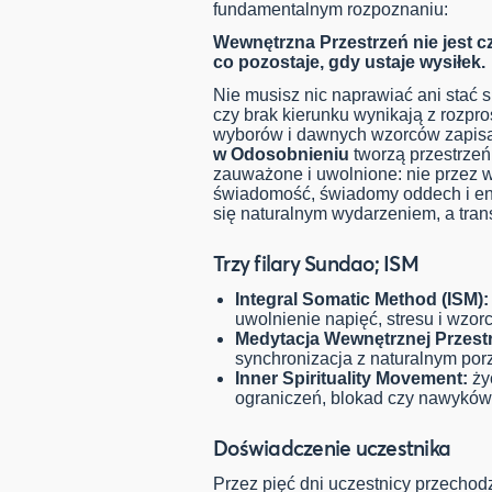
fundamentalnym rozpoznaniu:
Wewnętrzna Przestrzeń nie jest cz
co pozostaje, gdy ustaje wysiłek.
Nie musisz nic naprawiać ani stać s
czy brak kierunku wynikają z rozpr
wyborów i dawnych wzorców zapisa
w Odosobnieniu
tworzą przestrzeń
zauważone i uwolnione: nie przez w
świadomość, świadomy oddech i ene
się naturalnym wydarzeniem, a trans
Trzy filary Sundao; ISM
Integral Somatic Method (ISM):
uwolnienie napięć, stresu i wzor
Medytacja Wewnętrznej Przestr
synchronizacja z naturalnym por
Inner Spirituality Movement:
życ
ograniczeń, blokad czy nawyków
Doświadczenie uczestnika
Przez pięć dni uczestnicy przechodz