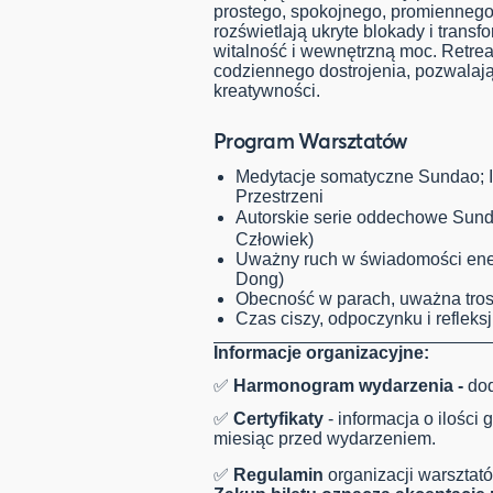
prostego, spokojnego, promiennego
rozświetlają ukryte blokady i trans
witalność i wewnętrzną moc. Retreat
codziennego dostrojenia, pozwalają
kreatywności.
Program Warsztatów
Medytacje somatyczne Sundao; 
Przestrzeni
Autorskie serie oddechowe Sun
Człowiek)
Uważny ruch w świadomości energ
Dong)
Obecność w parach, uważna tros
Czas ciszy, odpoczynku i refleksj
Informacje organizacyjne:
✅
Harmonogram wydarzenia -
dod
✅
Certyfikaty
- informacja o ilośc
miesiąc przed wydarzeniem.
✅
Regulamin
organizacji warszta