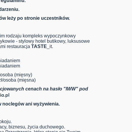
regulaminu.
darzeniu.
w leży po stronie uczestników.
woim rodzaju kompleks wypoczynkowy
owie - stylowy hotel butikowy, luksusowe
mi restauracja
TASTE
_it.
niadaniem
niadaniem
ł/osoba (mięsny)
zł/osoba (mięsna)
ocjowanych cenach na hasło "IWW" pod
a.pl
w noclegów ani wyżywienia.
okoju.
racy, biznesu, życia duchowego.