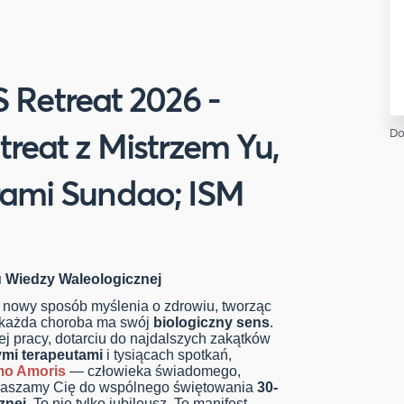
etreat 2026 -
reat z Mistrzem Yu,
Do
rami Sundao; ISM
u Wiedzy Waleologicznej
e nowy sposób myślenia o zdrowiu, tworząc
 każda choroba ma swój
biologiczny sens
.
ej pracy, dotarciu do najdalszych zakątków
ymi terapeutami
i tysiącach spotkań,
o Amoris
— człowieka świadomego,
raszamy Cię do wspólnego świętowania
30-
znej
. To nie tylko jubileusz. To manifest