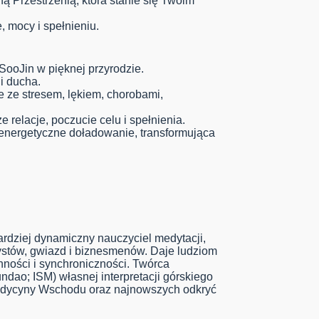
 Przestrzenią, która stanie się Twoim
, mocy i spełnieniu.
SooJin w pięknej przyrodzie.
 i ducha.
 ze stresem, lękiem, chorobami,
relacje, poczucie celu i spełnienia.
 energetyczne doładowanie, transformująca
rdziej dynamiczny nauczyciel medytacji,
rtystów, gwiazd i biznesmenów. Daje ludziom
nności i synchroniczności. Twórca
ndao; ISM) własnej interpretacji górskiego
edycyny Wschodu oraz najnowszych odkryć