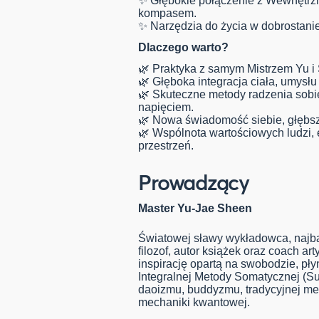
✨ Głębokie połączenie z Wewnętrzną
kompasem.
✨ Narzędzia do życia w dobrostanie
Dlaczego warto?
🌿 Praktyka z samym Mistrzem Yu i 
🌿 Głęboka integracja ciała, umysłu
🌿 Skuteczne metody radzenia sobie
napięciem.
🌿 Nowa świadomość siebie, głębsze 
🌿 Wspólnota wartościowych ludzi,
przestrzeń.
Prowadzący
Master Yu-Jae Sheen
Światowej sławy wykładowca, najba
filozof, autor książek oraz coach a
inspirację opartą na swobodzie, pły
Integralnej Metody Somatycznej (Su
daoizmu, buddyzmu, tradycyjnej m
mechaniki kwantowej.