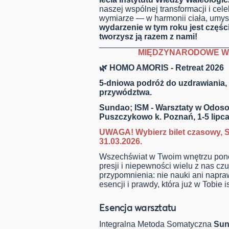
naszej wspólnej transformacji i cel
wymiarze — w harmonii ciała, umys
wydarzenie w tym roku jest części
tworzysz ją razem z nami!
MIĘDZYNARODOWE W
🌿 HOMO AMORIS - Retreat 2026
5-dniowa podróż do uzdrawiania,
przywództwa.
Sundao; ISM - Warsztaty w Odoso
Puszczykowo k. Poznań, 1-5 lipc
UWAGA! Wybierz bilet czasowy, S
31.03.2026.
Wszechświat w Twoim wnętrzu pono
presji i niepewności wielu z nas cz
przypomnienia: nie nauki ani napra
esencji i prawdy, która już w Tobie is
Esencja warsztatu
Integralna Metoda Somatyczna
Sun