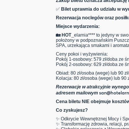
Zakup biletu oznacza akceptację 
✅
Bilet uprawnia do udziału w wy
Rezerwacja noclegów oraz posiłkó
Miejsce wydarzenia:
🏡 HOT
_elarnia**** to jedyny w s
położony w podpoznańskim Puszczyk
SPA, urzekająca smakami i aromata
Ceny pokoi i wyżywienia:
Pokój 1-osobowy: 579 zł/doba ze ś
Pokój 2-osobowy: 629 zł/doba ze ś
Obiad: 80 zł/osoba (wege) lub 90 z
Kolacja: 80 zł/osoba (wege) lub 90 
Rezerwacje w atrakcyjnie wyneg
san@hotelarni
adresem mailowym
Cena biletu NIE obejmuje kosztó
Co zyskujesz?
✨ Odkrycie Wewnętrznej Mocy i Sp
✨ Transformację zdrowia, relacji, p