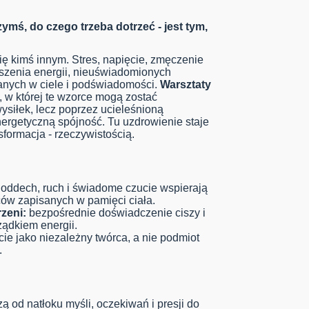
ymś, do czego trzeba dotrzeć - jest tym,
ię kimś innym. Stres, napięcie, zmęczenie
oszenia energii, nieuświadomionych
nych w ciele i podświadomości.
Warsztaty
, w której te wzorce mogą zostać
ysiłek, lecz poprzez ucieleśnioną
rgetyczną spójność. Tu uzdrowienie staje
formacja - rzeczywistością.
oddech, ruch i świadome czucie wspierają
ców zapisanych w pamięci ciała.
zeni:
bezpośrednie doświadczenie ciszy i
ządkiem energii.
ie jako niezależny twórca, a nie podmiot
.
ą od natłoku myśli, oczekiwań i presji do