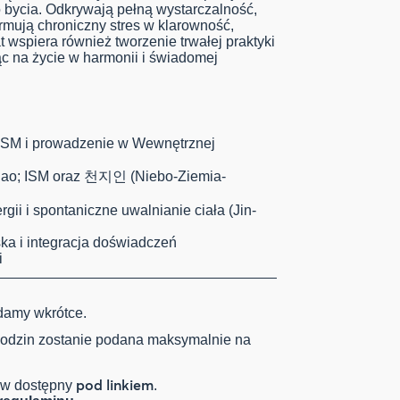
 bycia. Odkrywają pełną wystarczalność,
formują chroniczny stres w klarowność,
 wspiera również tworzenie trwałej praktyki
c na życie w harmonii i świadomej
ISM i prowadzenie w Wewnętrznej
dao; ISM oraz 천지인 (Niebo-Ziemia-
ii i spontaniczne uwalnianie ciała (Jin-
ka i integracja doświadczeń
i
amy wkrótce.
i godzin zostanie podana maksymalnie na
pod linkiem
tów dostępny
.