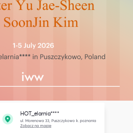
HOT_elarnia****
ul. Morenowa 33, Puszczykowo k. poznania
Zobacz na mapie