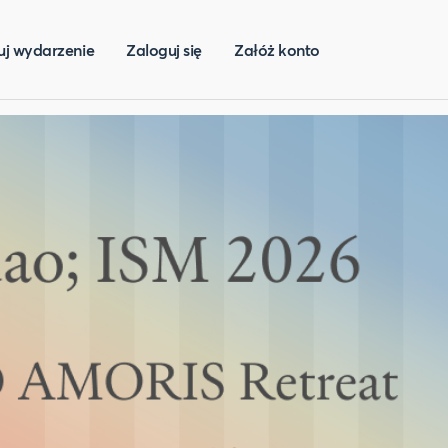
uj wydarzenie
Zaloguj się
Załóż konto