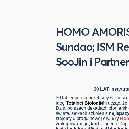
HOMO AMORIS R
Sundao; ISM Ret
SooJin i Partne
30 LAT Instytut
30 lat temu rozpoczęliśmy w Polsc
ideę
Totalnej Biologii®️
i ucząc, że
Dziś, po trzech dekadach pionierski
świata, setkach szkoleń z
najlepsz
stajemy u progu nowej ery.
Ery
Hom
zintegrowanego, kochającego. Zap
lecia Instytutu Wiedzy Waleologic