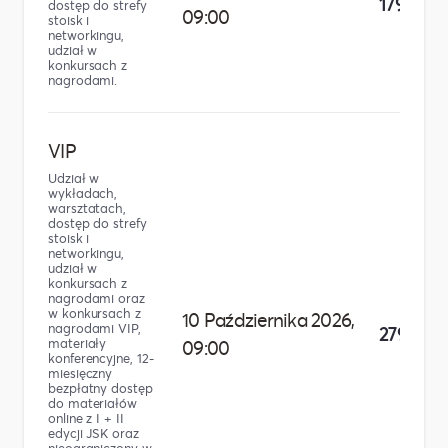
179,00 z
dostęp do strefy
09:00
stoisk i
networkingu,
udział w
konkursach z
nagrodami.
VIP
Udział w
wykładach,
warsztatach,
dostęp do strefy
stoisk i
networkingu,
udział w
konkursach z
nagrodami oraz
w konkursach z
10 Października 2026,
nagrodami VIP,
279,00 z
materiały
09:00
konferencyjne, 12-
miesięczny
bezpłatny dostęp
do materiałów
online z I + II
edycji JSK oraz