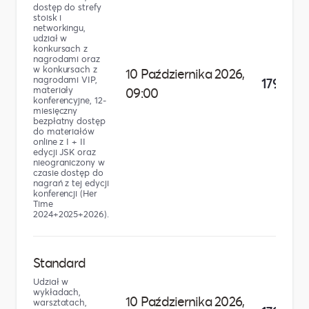
dostęp do strefy
stoisk i
networkingu,
udział w
konkursach z
nagrodami oraz
w konkursach z
10 Października 2026,
nagrodami VIP,
179,00 z
materiały
09:00
konferencyjne, 12-
miesięczny
bezpłatny dostęp
do materiałów
online z I + II
edycji JSK oraz
nieograniczony w
czasie dostęp do
nagrań z tej edycji
konferencji (Her
Time
2024+2025+2026).
Standard
Udział w
wykładach,
10 Października 2026,
warsztatach,