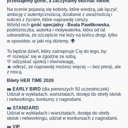
przestajemy gonić, a zaczynamy słuchać siebie.
Na scenie pojawią się kobiety, które wiedzą, jak łączyć
ambicję z autentycznością, działanie z uważnością i
sukces z życiem, które naprawdę cieszy.
Wśród nich
gość specjalny - Beata Pawlikowska
,
podróżniczka, autorka i motywatorka, która od lat
udowadnia, że szczęście nie leży na końcu drogi, tylko
w sposobie, w jaki nią idziemy. 🌍
To będzie dzień, który zainspiruje Cię do tego, by:
🌱 rozwijać się w zgodzie ze sobą,
💛 odzyskać spokój i równowagę,
🔥 odkryć, że naprawdę możesz więcej — bez presji, ale
z mocą.
Bilety HER TIME 2026
🎫 EARLY BIRD
(dla pierwszych 50 uczestniczek)
Udział w wykładach, warsztatach, dostęp do strefy stoisk
i networkingu, konkursy z nagrodami.
🎫 STANDARD
Udział w wykładach i warsztatach, dostęp do strefy
stoisk i networkingu, udział w konkursach z nagrodami.
🎫 VIP