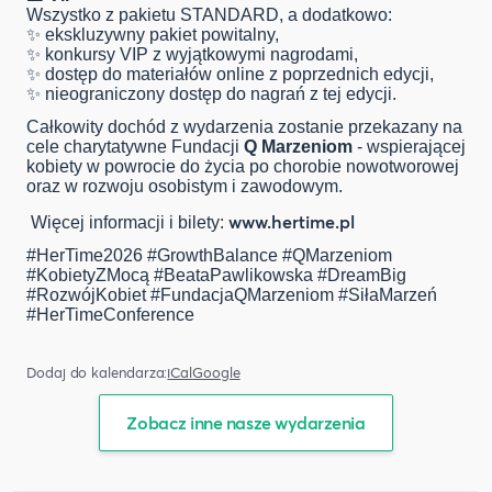
Wszystko z pakietu STANDARD, a dodatkowo:
✨ ekskluzywny pakiet powitalny,
✨ konkursy VIP z wyjątkowymi nagrodami,
✨ dostęp do materiałów online z poprzednich edycji,
✨ nieograniczony dostęp do nagrań z tej edycji.
Całkowity dochód z wydarzenia zostanie przekazany na
cele charytatywne Fundacji
Q Marzeniom
- wspierającej
kobiety w powrocie do życia po chorobie nowotworowej
oraz w rozwoju osobistym i zawodowym.
www.hertime.pl
Więcej informacji i bilety:
#HerTime2026 #GrowthBalance #QMarzeniom
#KobietyZMocą #BeataPawlikowska #DreamBig
#RozwójKobiet #FundacjaQMarzeniom #SiłaMarzeń
#HerTimeConference
Dodaj do kalendarza:
iCal
Google
Zobacz inne nasze wydarzenia