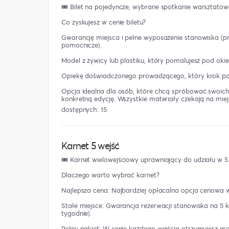
🎟️ Bilet na pojedyncze, wybrane spotkanie warsztatow
Co zyskujesz w cenie biletu?
Gwarancję miejsca i pełne wyposażenie stanowiska (pro
pomocnicze).
Model z żywicy lub plastiku, który pomalujesz pod oki
Opiekę doświadczonego prowadzącego, który krok po k
Opcja idealna dla osób, które chcą spróbować swoich 
konkretną edycję. Wszystkie materiały czekają na miej
dostępnych: 15
Karnet 5 wejść
🎟️ Karnet wielowejściowy uprawniający do udziału w 
Dlaczego warto wybrać karnet?
Najlepsza cena: Najbardziej opłacalna opcja cenowa w 
Stałe miejsce: Gwarancja rezerwacji stanowiska na 5 k
tygodnie).
Pełny pakiet: W cenie każdego wejścia otrzymujesz mod