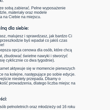
ki.
 ze sobą zabierać. Pełne wyposażenie
dzle, materiały oraz modele
a na Ciebie na miejscu.
lną dla siebie:
sz, malujesz i sprawdzasz, jak bardzo Ci
a przeszkodzie byś wpadał co jakiś czas
we!
lepsza opcja cenowa dla osób, które chcą
at, zbudować świetne nawyki i stworzyć
się cyklicznie co dwa tygodnie).
arnet aktywuje się w momencie pierwszych
ce na kolejne, następujące po sobie edycje.
 wejście niestety przepada. Dbamy o
kość prowadzenia, dlatego liczba miejsc na
ści:
sób pełnoletnich oraz młodzieży od 16 roku