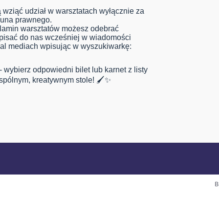
 wziąć udział w warsztatach wyłącznie za
kuna prawnego.
ulamin warsztatów możesz odebrać
apisać do nas wcześniej w wiadomości
ial mediach wpisując w wyszukiwarkę:
 wybierz odpowiedni bilet lub karnet z listy
wspólnym, kreatywnym stole! 🖌️✨
B