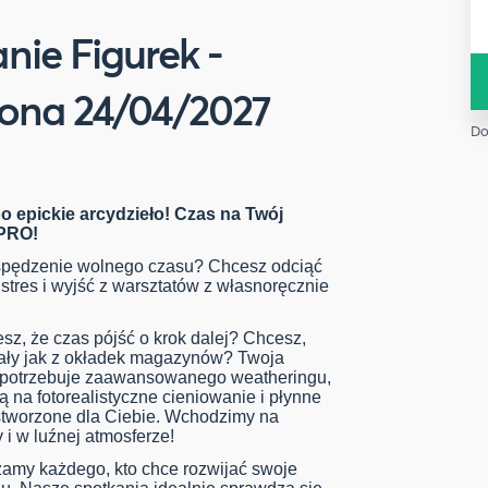
ie Figurek -
ona 24/04/2027
Do
 epickie arcydzieło! Czas na Twój
 PRO!
spędzenie wolnego czasu? Chcesz odciąć
stres i wyjść z warsztatów z własnoręcznie
sz, że czas pójść o krok dalej? Chcesz,
ały jak z okładek magazynów? Twoja
h potrzebuje zaawansowanego weatheringu,
 na fotorealistyczne cieniowanie i płynne
 stworzone dla Ciebie. Wchodzimy na
 i w luźnej atmosferze!
amy każdego, kto chce rozwijać swoje