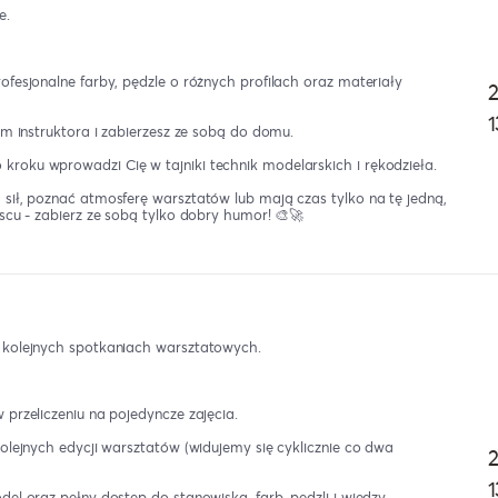
e.
fesjonalne farby, pędzle o różnych profilach oraz materiały
2
1
em instruktora i zabierzesz ze sobą do domu.
roku wprowadzi Cię w tajniki technik modelarskich i rękodzieła.
sił, poznać atmosferę warsztatów lub mają czas tylko na tę jedną,
scu - zabierz ze sobą tylko dobry humor! 🎨🚀
5 kolejnych spotkaniach warsztatowych.
przeliczeniu na pojedyncze zajęcia.
olejnych edycji warsztatów (widujemy się cyklicznie co dwa
2
1
el oraz pełny dostęp do stanowiska, farb, pędzli i wiedzy