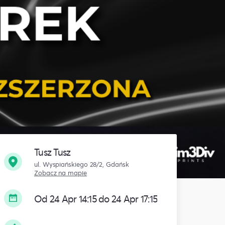
Tusz Tusz
ul. Wyspiańskiego 28/2, Gdańsk
Zobacz na mapie
Od 24 Apr 14:15 do 24 Apr 17:15