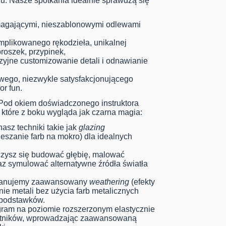
lu. Nasze spotkania idealnie sprawdzą się
agającymi, nieszablonowymi odlewami
mplikowanego rękodzieła, unikalnej
broszek, przypinek,
zyjne customizowanie detali i odnawianie
ego, niezwykle satysfakcjonującego
r fun.
od okiem doświadczonego instruktora
które z boku wygląda jak czarna magia:
asz techniki takie jak
glazing
eszanie farb na mokro) dla idealnych
ysz się budować głębię, malować
raz symulować alternatywne źródła światła
nujemy zaawansowany
weathering
(efekty
nie metali bez użycia farb metalicznych
 podstawków.
rogram na poziomie rozszerzonym elastycznie
stników, wprowadzając zaawansowaną