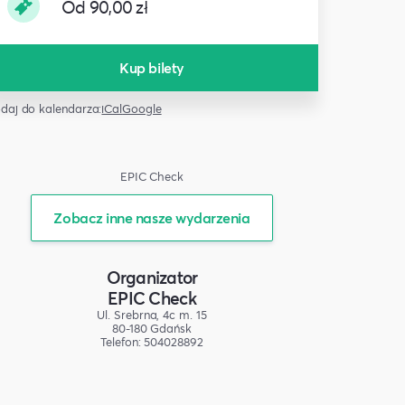
Od 90,00 zł
Kup bilety
daj do kalendarza:
iCal
Google
EPIC Check
Zobacz inne nasze wydarzenia
Organizator
EPIC Check
Ul. Srebrna, 4c m. 15
80-180 Gdańsk
Telefon: 504028892