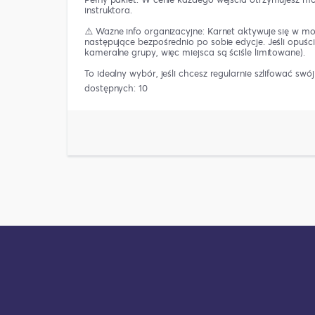
instruktora.
⚠️ Ważne info organizacyjne: Karnet aktywuje się w mo
następujące bezpośrednio po sobie edycje. Jeśli opuśc
kameralne grupy, więc miejsca są ściśle limitowane).
To idealny wybór, jeśli chcesz regularnie szlifować swó
dostępnych: 10