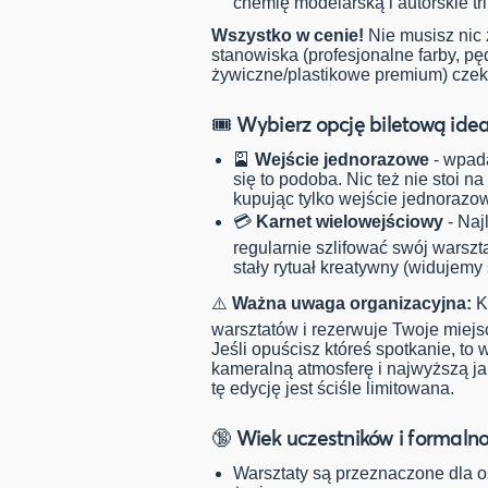
chemię modelarską i autorskie tri
Wszystko w cenie!
Nie musisz nic
stanowiska (profesjonalne farby, pę
żywiczne/plastikowe premium) czek
🎟️ Wybierz opcję biletową idea
🎴
Wejście jednorazowe
- wpada
się to podoba. Nic też nie stoi n
kupując tylko wejście jednorazo
💳
Karnet wielowejściowy
- Naj
regularnie szlifować swój warszt
stały rytuał kreatywny (widujemy 
⚠️
Ważna uwaga organizacyjna:
K
warsztatów i rezerwuje Twoje miejs
Jeśli opuścisz któreś spotkanie, to
kameralną atmosferę i najwyższą ja
tę edycję jest ściśle limitowana.
🔞 Wiek uczestników i formalno
Warsztaty są przeznaczone dla o