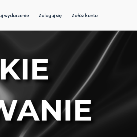
uj wydarzenie
Zaloguj się
Załóż konto