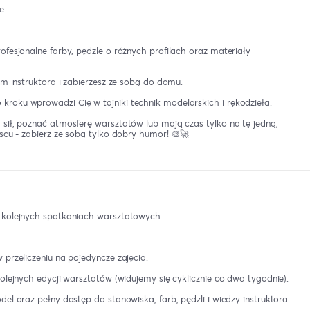
e.
fesjonalne farby, pędzle o różnych profilach oraz materiały
em instruktora i zabierzesz ze sobą do domu.
roku wprowadzi Cię w tajniki technik modelarskich i rękodzieła.
sił, poznać atmosferę warsztatów lub mają czas tylko na tę jedną,
scu - zabierz ze sobą tylko dobry humor! 🎨🚀
5 kolejnych spotkaniach warsztatowych.
przeliczeniu na pojedyncze zajęcia.
olejnych edycji warsztatów (widujemy się cyklicznie co dwa tygodnie).
el oraz pełny dostęp do stanowiska, farb, pędzli i wiedzy instruktora.