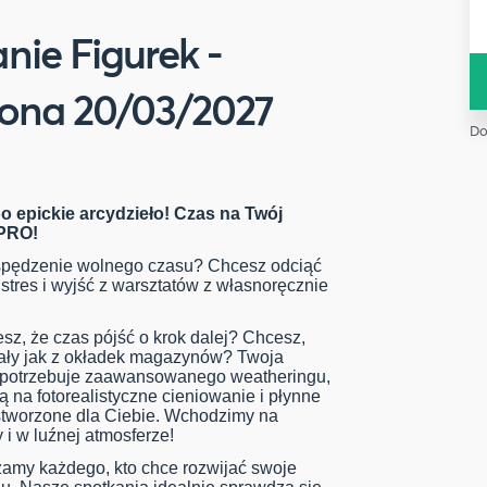
ie Figurek -
ona 20/03/2027
Do
 epickie arcydzieło! Czas na Twój
 PRO!
spędzenie wolnego czasu? Chcesz odciąć
stres i wyjść z warsztatów z własnoręcznie
sz, że czas pójść o krok dalej? Chcesz,
ały jak z okładek magazynów? Twoja
h potrzebuje zaawansowanego weatheringu,
 na fotorealistyczne cieniowanie i płynne
 stworzone dla Ciebie. Wchodzimy na
 i w luźnej atmosferze!
amy każdego, kto chce rozwijać swoje