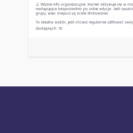
⚠️ Ważne info organizacyjne: Karnet aktywuje się w mo
następujące bezpośrednio po sobie edycje. Jeśli opuśc
grupy, więc miejsca są ściśle limitowane).
To idealny wybór, jeśli chcesz regularnie szlifować swó
dostępnych: 10