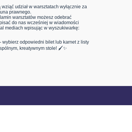
 wziąć udział w warsztatach wyłącznie za
kuna prawnego.
ulamin warsztatów możesz odebrać
apisać do nas wcześniej w wiadomości
ial mediach wpisując w wyszukiwarkę:
 wybierz odpowiedni bilet lub karnet z listy
wspólnym, kreatywnym stole! 🖌️✨