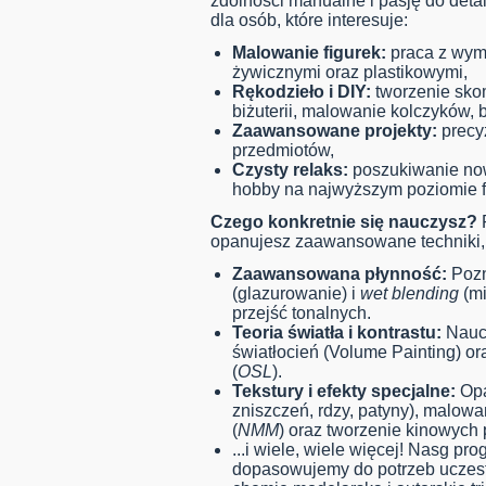
zdolności manualne i pasję do deta
dla osób, które interesuje:
Malowanie figurek:
praca z wym
żywicznymi oraz plastikowymi,
Rękodzieło i DIY:
tworzenie sko
biżuterii, malowanie kolczyków, 
Zaawansowane projekty:
precy
przedmiotów,
Czysty relaks:
poszukiwanie now
hobby na najwyższym poziomie fo
Czego konkretnie się nauczysz?
P
opanujesz zaawansowane techniki, 
Zaawansowana płynność:
Pozn
(glazurowanie) i
wet blending
(mi
przejść tonalnych.
Teoria światła i kontrastu:
Naucz
światłocień (Volume Painting) o
(
OSL
).
Tekstury i efekty specjalne:
Opa
zniszczeń, rdzy, patyny), malowa
(
NMM
) oraz tworzenie kinowych
...i wiele, wiele więcej! Nasg p
dopasowujemy do potrzeb ucze