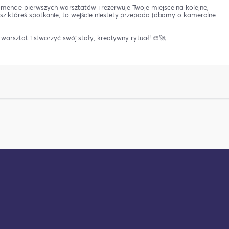
mencie pierwszych warsztatów i rezerwuje Twoje miejsce na kolejne,
isz któreś spotkanie, to wejście niestety przepada (dbamy o kameralne
j warsztat i stworzyć swój stały, kreatywny rytuał! 🎨🚀