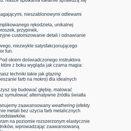
lu. Nasze spotkania idealnie sprawdzą się
agającymi, nieszablonowymi odlewami
mplikowanego rękodzieła, unikalnej
broszek, przypinek,
zyjne customizowanie detali i odnawianie
ego, niezwykle satysfakcjonującego
r fun.
od okiem doświadczonego instruktora
które z boku wygląda jak czarna magia:
asz techniki takie jak
glazing
eszanie farb na mokro) dla idealnych
ysz się budować głębię, malować
raz symulować alternatywne źródła światła
nujemy zaawansowany
weathering
(efekty
nie metali bez użycia farb metalicznych
 podstawków.
rogram na poziomie rozszerzonym elastycznie
stników, wprowadzając zaawansowaną