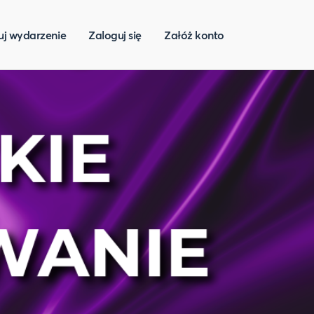
uj wydarzenie
Zaloguj się
Załóż konto