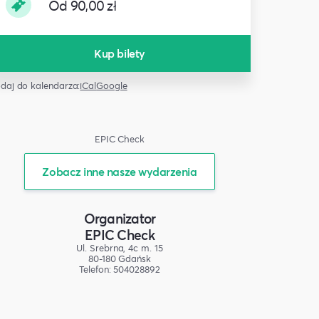
Od 90,00 zł
Kup bilety
daj do kalendarza:
iCal
Google
EPIC Check
Zobacz inne nasze wydarzenia
Organizator
EPIC Check
Ul. Srebrna, 4c m. 15
80-180 Gdańsk
Telefon: 504028892