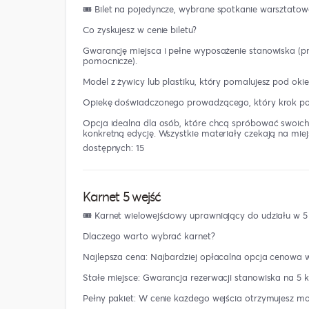
🎟️ Bilet na pojedyncze, wybrane spotkanie warsztatow
Co zyskujesz w cenie biletu?
Gwarancję miejsca i pełne wyposażenie stanowiska (pro
pomocnicze).
Model z żywicy lub plastiku, który pomalujesz pod oki
Opiekę doświadczonego prowadzącego, który krok po k
Opcja idealna dla osób, które chcą spróbować swoich 
konkretną edycję. Wszystkie materiały czekają na miej
dostępnych: 15
Karnet 5 wejść
🎟️ Karnet wielowejściowy uprawniający do udziału w 
Dlaczego warto wybrać karnet?
Najlepsza cena: Najbardziej opłacalna opcja cenowa w 
Stałe miejsce: Gwarancja rezerwacji stanowiska na 5 k
Pełny pakiet: W cenie każdego wejścia otrzymujesz mod