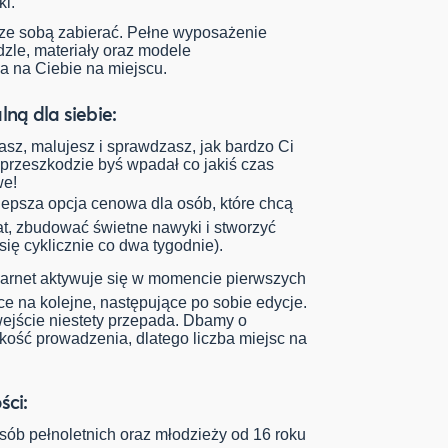
ki.
 ze sobą zabierać. Pełne wyposażenie
dzle, materiały oraz modele
a na Ciebie na miejscu.
lną dla siebie:
sz, malujesz i sprawdzasz, jak bardzo Ci
a przeszkodzie byś wpadał co jakiś czas
we!
lepsza opcja cenowa dla osób, które chcą
at, zbudować świetne nawyki i stworzyć
się cyklicznie co dwa tygodnie).
arnet aktywuje się w momencie pierwszych
ce na kolejne, następujące po sobie edycje.
 wejście niestety przepada. Dbamy o
kość prowadzenia, dlatego liczba miejsc na
ści:
sób pełnoletnich oraz młodzieży od 16 roku