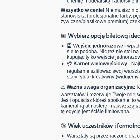
chemię modelarską i autorskie tri
Wszystko w cenie!
Nie musisz nic
stanowiska (profesjonalne farby, pę
żywiczne/plastikowe premium) czek
🎟️ Wybierz opcję biletową idea
🎴
Wejście jednorazowe
- wpada
się to podoba. Nic też nie stoi n
kupując tylko wejście jednorazo
💳
Karnet wielowejściowy
- Naj
regularnie szlifować swój warszt
stały rytuał kreatywny (widujemy 
⚠️
Ważna uwaga organizacyjna:
K
warsztatów i rezerwuje Twoje miejs
Jeśli opuścisz któreś spotkanie, to
kameralną atmosferę i najwyższą ja
tę edycję jest ściśle limitowana.
🔞 Wiek uczestników i formalno
Warsztaty są przeznaczone dla o