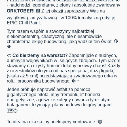
- nadchodzi legendarny, zielony i absolutnie zwariowany
ORKTOBER!
🟩 Z tej okazji zapraszamy Was na
wyjątkową, arcyzabawną i w 100% tematyczną edycję
EPIC Chill Paint.
Tym razem wspólnie stworzymy najbardziej
niekompetentną, chaotyczną, ale niesamowicie
charakterną ekipę budowlaną, jaką widział ten świat! 🛑
⚒️
🎨
Co bierzemy na warsztat?
Zapomnijcie o nudnych,
dumnych wojownikach w lśniących zbrojach. Tym razem
stawiamy na czysty humor i totalny orkowy chaos! Każdy
z uczestników otrzyma od nas specjalną, dużą figurkę
(skala aż 5 cm!) przedstawiającą zwariowanego orka w
roli... pracownika budowlanego. 👷♂️
Jeden próbuje naprawić asfalt za pomocą
gigantycznego młota, inny "remontuje" barierki
energetyczne, a jeszcze kolejny dowodzi tym całym
bałaganem, trzymając plany budowy do góry nogami.
🗺️🙃
To idealna okazja, by poeksperymentować z: 🟢