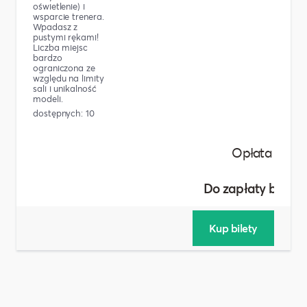
oświetlenie) i
wsparcie trenera.
Wpadasz z
pustymi rękami!
Liczba miejsc
bardzo
ograniczona ze
względu na limity
sali i unikalność
modeli.
dostępnych: 10
Do za