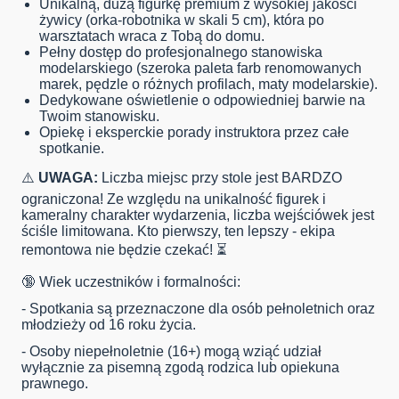
Unikalną, dużą figurkę premium z wysokiej jakości
żywicy (orka-robotnika w skali 5 cm), która po
warsztatach wraca z Tobą do domu.
Pełny dostęp do profesjonalnego stanowiska
modelarskiego (szeroka paleta farb renomowanych
marek, pędzle o różnych profilach, maty modelarskie).
Dedykowane oświetlenie o odpowiedniej barwie na
Twoim stanowisku.
Opiekę i eksperckie porady instruktora przez całe
spotkanie.
⚠️
UWAGA:
Liczba miejsc przy stole jest BARDZO
ograniczona! Ze względu na unikalność figurek i
kameralny charakter wydarzenia, liczba wejściówek jest
ściśle limitowana. Kto pierwszy, ten lepszy - ekipa
remontowa nie będzie czekać! ⏳
🔞 Wiek uczestników i formalności:
- Spotkania są przeznaczone dla osób pełnoletnich oraz
młodzieży od 16 roku życia.
- Osoby niepełnoletnie (16+) mogą wziąć udział
wyłącznie za pisemną zgodą rodzica lub opiekuna
prawnego.