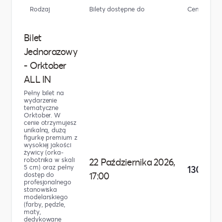
Rodzaj
Bilety dostępne do
Cena
Bilet
Jednorazowy
- Orktober
ALL IN
Pełny bilet na
wydarzenie
tematyczne
Orktober. W
cenie otrzymujesz
unikalną, dużą
figurkę premium z
wysokiej jakości
żywicy (orka-
robotnika w skali
22 Października 2026,
5 cm) oraz pełny
130,00 z
17:00
dostęp do
profesjonalnego
stanowiska
modelarskiego
(farby, pędzle,
maty,
dedykowane