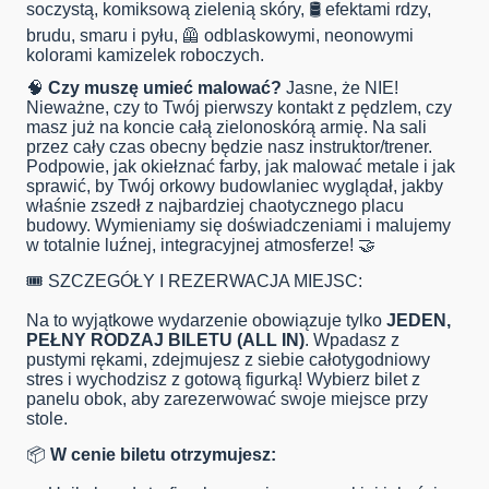
soczystą, komiksową zielenią skóry, 🛢️ efektami rdzy,
brudu, smaru i pyłu, 🦺 odblaskowymi, neonowymi
kolorami kamizelek roboczych.
🧠
Czy muszę umieć malować?
Jasne, że NIE!
Nieważne, czy to Twój pierwszy kontakt z pędzlem, czy
masz już na koncie całą zielonoskórą armię. Na sali
przez cały czas obecny będzie nasz instruktor/trener.
Podpowie, jak okiełznać farby, jak malować metale i jak
sprawić, by Twój orkowy budowlaniec wyglądał, jakby
właśnie zszedł z najbardziej chaotycznego placu
budowy. Wymieniamy się doświadczeniami i malujemy
w totalnie luźnej, integracyjnej atmosferze! 🤝
🎟️ SZCZEGÓŁY I REZERWACJA MIEJSC:
Na to wyjątkowe wydarzenie obowiązuje tylko
JEDEN,
PEŁNY RODZAJ BILETU (ALL IN)
. Wpadasz z
pustymi rękami, zdejmujesz z siebie całotygodniowy
stres i wychodzisz z gotową figurką! Wybierz bilet z
panelu obok, aby zarezerwować swoje miejsce przy
stole.
📦
W cenie biletu otrzymujesz: