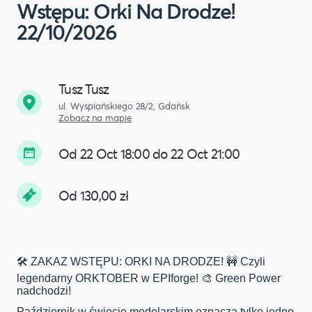
Wstępu: Orki Na Drodze!
22/10/2026
Tusz Tusz
ul. Wyspiańskiego 28/2, Gdańsk
Zobacz na mapie
Od 22 Oct 18:00 do 22 Oct 21:00
Od 130,00 zł
🛠️ ZAKAZ WSTĘPU: ORKI NA DRODZE! 🚧 Czyli
legendarny ORKTOBER w EPIforge! 🎨 Green Power
nadchodzi!
Październik w świecie modelarskim oznacza tylko jedno