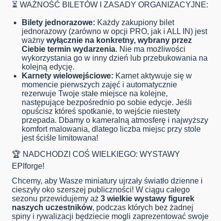
⏳ WAŻNOŚĆ BILETÓW I ZASADY ORGANIZACYJNE:
Bilety jednorazowe:
Każdy zakupiony bilet
jednorazowy (zarówno w opcji PRO, jak i ALL IN) jest
ważny
wyłącznie na konkretny, wybrany przez
Ciebie termin wydarzenia
. Nie ma możliwości
wykorzystania go w inny dzień lub przebukowania na
kolejną edycję.
Karnety wielowejściowe:
Karnet aktywuje się w
momencie pierwszych zajęć i automatycznie
rezerwuje Twoje stałe miejsce na kolejne,
następujące bezpośrednio po sobie edycje. Jeśli
opuścisz któreś spotkanie, to wejście niestety
przepada. Dbamy o kameralną atmosferę i najwyższy
komfort malowania, dlatego liczba miejsc przy stole
jest ściśle limitowana!
🏆 NADCHODZI COŚ WIELKIEGO: WYSTAWY
EPIforge!
Chcemy, aby Wasze miniatury ujrzały światło dzienne i
cieszyły oko szerszej publiczności! W ciągu całego
sezonu przewidujemy aż
3 wielkie wystawy figurek
naszych uczestników
, podczas których bez żadnej
spiny i rywalizacji będziecie mogli zaprezentować swoje