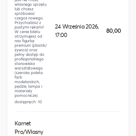
własnego sprzętu
lub chcesz
spróbować
czegoś nowego.
Przychodzisz z
24 Września 2026,
pustymi rękami!
80,00 zł
W cenie biletu
17:00
otrzymujesz od
nas figurkę
premium (plastik/
żywica) oraz
pełny dostęp do
profesjonalnego
stanowiska
warsztatowego
(szeroka paleta
farb
modelarskich,
pędzle, lampa i
materiały
pomocnicze).
dostępnych: 10
Karnet
Pro/Własny