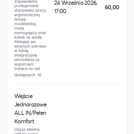
Zapewniamy
24 Września 2026,
profesjonalne
60,00 zł
17:00
stanowisko pracy:
ergonomiczną
lampę
modelarską,
matę
samogojącą oraz
kubek na wodę.
Malujesz we
własnym zakresie
w luźnej,
integracyjnej
atmosferze ze
wsparciem
trenera na sali.
dostępnych: 10
Wejście
Jednorazowe
ALL IN/Pełen
Komfort
Opcja idealna,
jeśli nie masz