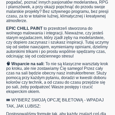
pogadać, poznać innych pasjonatów modelarstwa, RPG
i planszówek, a przy okazji popchnąć do przodu swoje
malarskie projekty? Bez sztywnego programu, bez presji
czasu, za to w totalnie luźnej, klimatycznej i kreatywnej
atmosferze.
EPIC CHILL PAINT
to przestrzeń stworzona do
wolnego malowania i integracji. Nieważne, czy jesteś
starym wyjadaczem, który zjadł zęby na modelarstwie,
czy dopiero zaczynasz i szukasz inspiracji. Tutaj uczymy
się od siebie nawzajem, wymieniamy opiniami, dzielimy
autorskimi trikami i po prostu wspólnie spędzamy czas,
odcinając się od codziennego stresu!
🧠 Wsparcie na sali:
To nie są klasyczne warsztaty krok
po kroku, ale nie zostawiamy Cię samego! Przez cały
czas na sali będzie obecny nasz instruktor/trener. Służy
pomocą przy każdym pytaniu, doradzi w kwestii doboru
kolorów czy technik, a od czasu do czasu przejdzie się
po sali, żeby podpatrzeć Wasze postępy i rzucić
eksperckim okiem.
🎟️ WYBIERZ SWOJĄ OPCJĘ BILETOWĄ - WPADAJ
TAK, JAK LUBISZ:
Dostosowaliśmy formułę tak, aby każdy znalazł coś dla