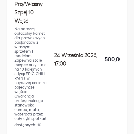
Pro/Własny
Szpej 10
Wejść
Najbardziej
opłacalny karnet
dla prawdziwych
pasjonatów z
własnym
sprzętem i
24 Września 2026,
modelami.
500,00 zł
Zapewnia stałe
17:00
miejsce przy stole
na 10 kolejnych
edycji EPIC CHILL
PAINT w
najniższej cenie za
pojedyncze
wejście.
Gwarancja
profesjonalnego
stanowiska
(lampa, mata,
waterpot) przez
cały cykl spotkań.
dostępnych: 10