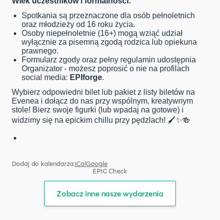
Wiek uczestników i formalności:
Spotkania są przeznaczone dla osób pełnoletnich
oraz młodzieży od 16 roku życia.
Osoby niepełnoletnie (16+) mogą wziąć udział
wyłącznie za pisemną zgodą rodzica lub opiekuna
prawnego.
Formularz zgody oraz pełny regulamin udostępnia
Organizator - możesz poprosić o nie na profilach
social media:
EPIforge
.
Wybierz odpowiedni bilet lub pakiet z listy biletów na
Evenea i dołącz do nas przy wspólnym, kreatywnym
stole! Bierz swoje figurki (lub wpadaj na gotowe) i
widzimy się na epickim chillu przy pędzlach! 🖌️✨🍻
Dodaj do kalendarza:
iCal
Google
EPIC Check
Zobacz inne nasze wydarzenia