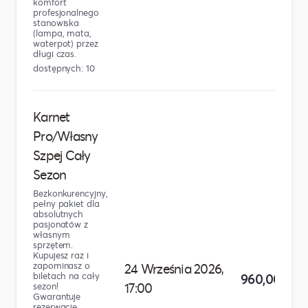
komfort
profesjonalnego
stanowiska
(lampa, mata,
waterpot) przez
długi czas.
dostępnych: 10
Karnet
Pro/Własny
Szpej Cały
Sezon
Bezkonkurencyjny,
pełny pakiet dla
absolutnych
pasjonatów z
własnym
sprzętem.
Kupujesz raz i
zapominasz o
24 Września 2026,
biletach na cały
960,00 zł
17:00
sezon!
Gwarantuje
rezerwację