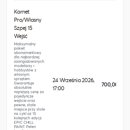
Karnet
Pro/Własny
Szpej 15
Wejść
Maksymalny
pakiet
abonamentowy
dla najbardziej
zaangażowanych
modelarzy i
hobbystów z
własnym
sprzętem.
24 Września 2026,
Gwarantuje
700,00 zł
17:00
absolutnie
najniższą cenę za
pojedyncze
wejście oraz
pewne, stałe
miejsce przy stole
na cykl aż 15
kolejnych edycji
EPIC CHILL
PAINT. Pełen