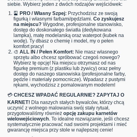
siebie. Wybierz jeden z dwóch rodzajów wejściówek:
🎴
PRO / Własny Szpej:
Przychodzisz ze swoją
figurką i własnymi farbami/pędzlami.
Co zyskujesz
na miejscu?
Wygodne, profesjonalne stanowisko,
dostęp do doskonałego światła (dedykowana
lampka), matę modelarską oraz waterpot (kubek na
wodę). Ty dbasz o chemię i model, my o pełen
komfort pracy!
🎨
ALL IN / Pełen Komfort:
Nie masz własnego
sprzętu albo chcesz spróbować czegoś nowego?
Wybierz tę opcję! Na miejscu otrzymasz od nas
figurkę premium (z plastiku lub żywicy) oraz pełny
dostęp do naszego stanowiska (profesjonalne farby,
pędzle i materiały pomocnicze). Wpadasz z pustymi
rękami, wychodzisz z pomalowanym modelem!
💳
CHCESZ WPADAĆ REGULARNIE? ZAPYTAJ O
KARNET!
Dla naszych stałych bywalców, którzy chcą
uczynić z wolnego malowania swój stały rytuał,
przygotowaliśmy również
opcję zakupu karnetów
wielowejściowych
. To idealne rozwiązanie, jeśli chcesz
systematycznie pracować nad swoimi projektami i mieć
gwarancję miejsca przy stole w najlepszej cenie!