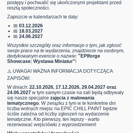
postępy i pochwalić się ukończonymi projektami przed
resztą społeczności.
Zapiszcie w kalendarzach te daty:
📅
03.12.2026
📅
18.03.2027
📅
24.06.2027
Wszystkie szczegóły oraz informacje o tym, jak zgłosić
swoje prace na te wydarzenia, znajdziecie na osobnym,
dedykowanym evencie o nazwie:
"EPIforge
Showcase: Wystawa Miniatur"
!
⚠️ UWAGA! WAŻNA INFORMACJA DOTYCZĄCA
ZAPISÓW:
W dniach:
22.10.2026, 17.12.2026, 29.04.2027 oraz
24.06.2027
w tym samym czasie na sali będą odbywały
się nasze specjalne
zajęcia z malowania
tematycznego
. W związku z tym w te konkretne dni
liczba wolnych miejsc na EPIC CHILL PAINT będzie
ściśle zależna od liczby zgłoszeń na wydarzenie
tematyczne. Kto pierwszy, ten lepszy - warto
rezerwować wejściówki z wyprzedzeniem!