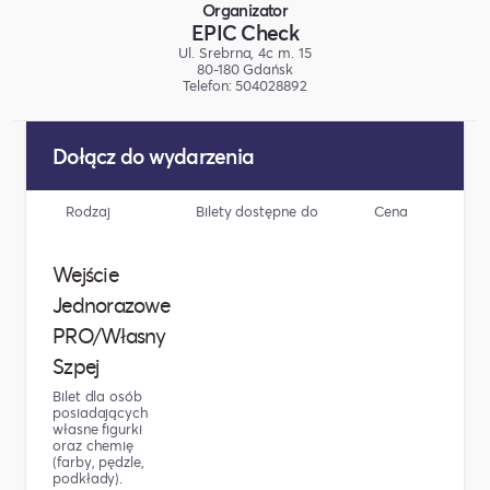
Organizator
EPIC Check
Ul. Srebrna, 4c m. 15
80-180 Gdańsk
Telefon: 504028892
Dołącz do wydarzenia
Rodzaj
Bilety dostępne do
Cena
Li
Wejście
Jednorazowe
PRO/Własny
Szpej
Bilet dla osób
posiadających
własne figurki
oraz chemię
(farby, pędzle,
podkłady).