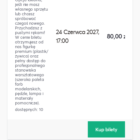
jeśli nie masz
własnego sprzętu
lub chcesz
spróbować
czegoś nowego.
Przychodzisz z
24 Czerwca 2027,
pustymi rękami!
80,00 zł
W cenie biletu
17:00
otrzymujesz od
nas figurkę
premium (plastik/
żywica) oraz
pełny dostęp do
profesjonalnego
stanowiska
warsztatowego
(szeroka paleta
farb
modelarskich,
pędzle, lampa i
materiały
pomocnicze).
dostępnych: 10