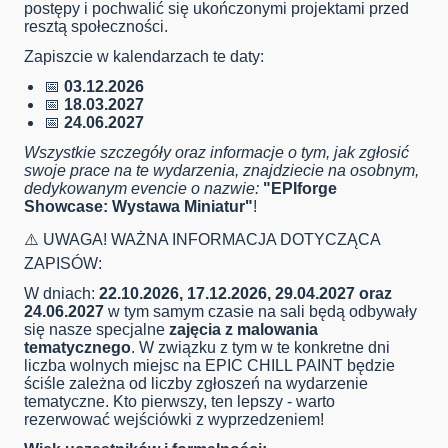
postępy i pochwalić się ukończonymi projektami przed
resztą społeczności.
Zapiszcie w kalendarzach te daty:
📅
03.12.2026
📅
18.03.2027
📅
24.06.2027
Wszystkie szczegóły oraz informacje o tym, jak zgłosić
swoje prace na te wydarzenia, znajdziecie na osobnym,
dedykowanym evencie o nazwie:
"EPIforge
Showcase: Wystawa Miniatur"
!
⚠️ UWAGA! WAŻNA INFORMACJA DOTYCZĄCA
ZAPISÓW:
W dniach:
22.10.2026, 17.12.2026, 29.04.2027 oraz
24.06.2027
w tym samym czasie na sali będą odbywały
się nasze specjalne
zajęcia z malowania
tematycznego
. W związku z tym w te konkretne dni
liczba wolnych miejsc na EPIC CHILL PAINT będzie
ściśle zależna od liczby zgłoszeń na wydarzenie
tematyczne. Kto pierwszy, ten lepszy - warto
rezerwować wejściówki z wyprzedzeniem!