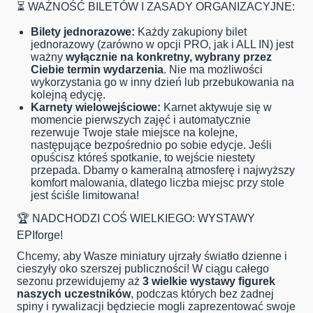
⏳ WAŻNOŚĆ BILETÓW I ZASADY ORGANIZACYJNE:
Bilety jednorazowe:
Każdy zakupiony bilet
jednorazowy (zarówno w opcji PRO, jak i ALL IN) jest
ważny
wyłącznie na konkretny, wybrany przez
Ciebie termin wydarzenia
. Nie ma możliwości
wykorzystania go w inny dzień lub przebukowania na
kolejną edycję.
Karnety wielowejściowe:
Karnet aktywuje się w
momencie pierwszych zajęć i automatycznie
rezerwuje Twoje stałe miejsce na kolejne,
następujące bezpośrednio po sobie edycje. Jeśli
opuścisz któreś spotkanie, to wejście niestety
przepada. Dbamy o kameralną atmosferę i najwyższy
komfort malowania, dlatego liczba miejsc przy stole
jest ściśle limitowana!
🏆 NADCHODZI COŚ WIELKIEGO: WYSTAWY
EPIforge!
Chcemy, aby Wasze miniatury ujrzały światło dzienne i
cieszyły oko szerszej publiczności! W ciągu całego
sezonu przewidujemy aż
3 wielkie wystawy figurek
naszych uczestników
, podczas których bez żadnej
spiny i rywalizacji będziecie mogli zaprezentować swoje