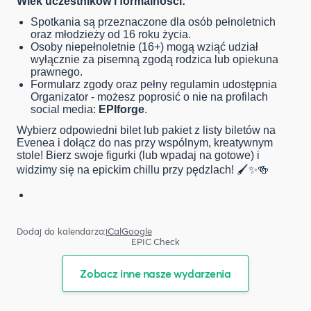
Wiek uczestników i formalności:
Spotkania są przeznaczone dla osób pełnoletnich
oraz młodzieży od 16 roku życia.
Osoby niepełnoletnie (16+) mogą wziąć udział
wyłącznie za pisemną zgodą rodzica lub opiekuna
prawnego.
Formularz zgody oraz pełny regulamin udostępnia
Organizator - możesz poprosić o nie na profilach
social media:
EPIforge
.
Wybierz odpowiedni bilet lub pakiet z listy biletów na
Evenea i dołącz do nas przy wspólnym, kreatywnym
stole! Bierz swoje figurki (lub wpadaj na gotowe) i
widzimy się na epickim chillu przy pędzlach! 🖌️✨🍻
Dodaj do kalendarza:
iCal
Google
EPIC Check
Zobacz inne nasze wydarzenia