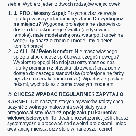
siebie. Wybierz jeden z dwóch rodzajów wejściówek:
🎴
PRO / Własny Szpej:
Przychodzisz ze swoją
figurką i własnymi farbami/pędzlami.
Co zyskujesz
na miejscu?
Wygodne, profesjonalne stanowisko,
dostęp do doskonałego światła (dedykowana
lampka), matę modelarską oraz waterpot (kubek na
wodę). Ty dbasz o chemię i model, my o pełen
komfort pracy!
🎨
ALL IN / Pełen Komfort:
Nie masz własnego
sprzętu albo chcesz spróbować czegoś nowego?
Wybierz tę opcję! Na miejscu otrzymasz od nas
figurkę premium (z plastiku lub żywicy) oraz pełny
dostęp do naszego stanowiska (profesjonalne farby,
pędzle i materiały pomocnicze). Wpadasz z pustymi
rękami, wychodzisz z pomalowanym modelem!
💳
CHCESZ WPADAĆ REGULARNIE? ZAPYTAJ O
KARNET!
Dla naszych stałych bywalców, którzy chcą
uczynić z wolnego malowania swój stały rytuał,
przygotowaliśmy również
opcję zakupu karnetów
wielowejściowych
. To idealne rozwiązanie, jeśli chcesz
systematycznie pracować nad swoimi projektami i mieć
gwarancję miejsca przy stole w najlepszej cenie!