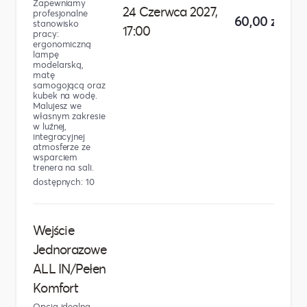
Zapewniamy
24 Czerwca 2027,
profesjonalne
60,00 zł
stanowisko
17:00
pracy:
ergonomiczną
lampę
modelarską,
matę
samogojącą oraz
kubek na wodę.
Malujesz we
własnym zakresie
w luźnej,
integracyjnej
atmosferze ze
wsparciem
trenera na sali.
dostępnych: 10
Wejście
Jednorazowe
ALL IN/Pełen
Komfort
Opcja idealna,