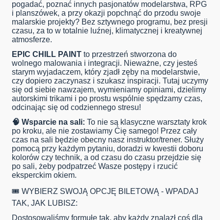
pogadać, poznać innych pasjonatów modelarstwa, RPG
i planszówek, a przy okazji popchnąć do przodu swoje
malarskie projekty? Bez sztywnego programu, bez presji
czasu, za to w totalnie luźnej, klimatycznej i kreatywnej
atmosferze.
EPIC CHILL PAINT
to przestrzeń stworzona do
wolnego malowania i integracji. Nieważne, czy jesteś
starym wyjadaczem, który zjadł zęby na modelarstwie,
czy dopiero zaczynasz i szukasz inspiracji. Tutaj uczymy
się od siebie nawzajem, wymieniamy opiniami, dzielimy
autorskimi trikami i po prostu wspólnie spędzamy czas,
odcinając się od codziennego stresu!
🧠 Wsparcie na sali:
To nie są klasyczne warsztaty krok
po kroku, ale nie zostawiamy Cię samego! Przez cały
czas na sali będzie obecny nasz instruktor/trener. Służy
pomocą przy każdym pytaniu, doradzi w kwestii doboru
kolorów czy technik, a od czasu do czasu przejdzie się
po sali, żeby podpatrzeć Wasze postępy i rzucić
eksperckim okiem.
🎟️ WYBIERZ SWOJĄ OPCJĘ BILETOWĄ - WPADAJ
TAK, JAK LUBISZ:
Dostosowaliśmy formułę tak, aby każdy znalazł coś dla