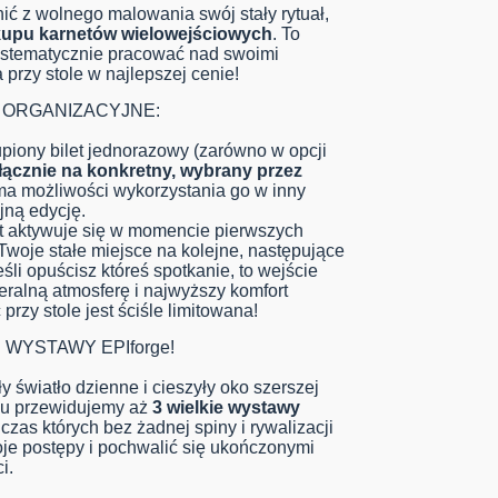
ić z wolnego malowania swój stały rytuał,
kupu karnetów wielowejściowych
. To
systematycznie pracować nad swoimi
 przy stole w najlepszej cenie!
 ORGANIZACYJNE:
iony bilet jednorazowy (zarówno w opcji
łącznie na konkretny, wybrany przez
 ma możliwości wykorzystania go w inny
jną edycję.
 aktywuje się w momencie pierwszych
Twoje stałe miejsce na kolejne, następujące
śli opuścisz któreś spotkanie, to wejście
ralną atmosferę i najwyższy komfort
przy stole jest ściśle limitowana!
 WYSTAWY EPIforge!
 światło dzienne i cieszyły oko szerszej
nu przewidujemy aż
3 wielkie wystawy
dczas których bez żadnej spiny i rywalizacji
je postępy i pochwalić się ukończonymi
i.