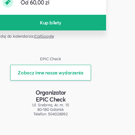
Od 60,00 zł
Kup bilety
daj do kalendarza:
iCal
Google
EPIC Check
Zobacz inne nasze wydarzenia
Organizator
EPIC Check
Ul. Srebrna, 4c m. 15
80-180 Gdańsk
Telefon: 504028892