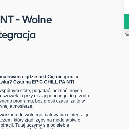
NT - Wolne
tegracja
Do
alowania, gdzie nikt Cię nie goni, a
ajawką? Czas na EPIC CHILL PAINT!
 wspólnym stole, pogadać, poznać innych
nszówek, a przy okazji popchnąć do przodu
wnego programu, bez presji czasu, za to w
ywnej atmosferze.
tworzona do wolnego malowania i integracji.
czem, który zjadł zęby na modelarstwie,
piracji. Tutaj uczymy się od siebie