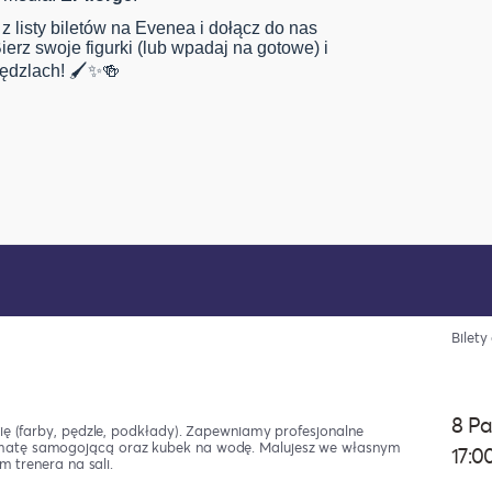
z listy biletów na Evenea i dołącz do nas
erz swoje figurki (lub wpadaj na gotowe) i
pędzlach! 🖌️✨🍻
Bilet
8 Pa
ię (farby, pędzle, podkłady). Zapewniamy profesjonalne
matę samogojącą oraz kubek na wodę. Malujesz we własnym
17:0
m trenera na sali.