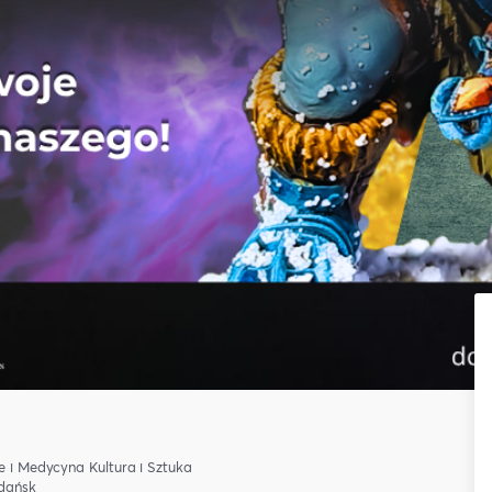
e i Medycyna
Kultura i Sztuka
dańsk