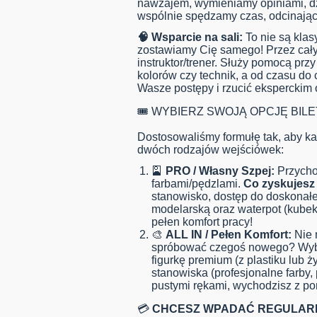
nawzajem, wymieniamy opiniami, dzie
wspólnie spędzamy czas, odcinając
🧠 Wsparcie na sali:
To nie są klas
zostawiamy Cię samego! Przez cały
instruktor/trener. Służy pomocą prz
kolorów czy technik, a od czasu do 
Wasze postępy i rzucić eksperckim 
🎟️ WYBIERZ SWOJĄ OPCJĘ BILE
Dostosowaliśmy formułę tak, aby każ
dwóch rodzajów wejściówek:
🎴
PRO / Własny Szpej:
Przychod
farbami/pędzlami.
Co zyskujesz
stanowisko, dostęp do doskonał
modelarską oraz waterpot (kubek
pełen komfort pracy!
🎨
ALL IN / Pełen Komfort:
Nie 
spróbować czegoś nowego? Wybie
figurkę premium (z plastiku lub 
stanowiska (profesjonalne farby,
pustymi rękami, wychodzisz z 
💳
CHCESZ WPADAĆ REGULARN