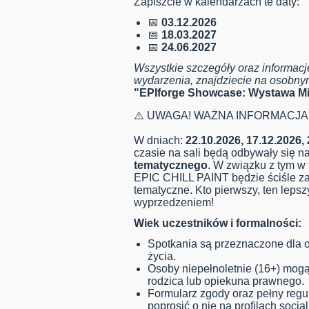
Zapiszcie w kalendarzach te daty:
📅
03.12.2026
📅
18.03.2027
📅
24.06.2027
Wszystkie szczegóły oraz informacje
wydarzenia, znajdziecie na osobn
"EPIforge Showcase: Wystawa Mi
⚠️ UWAGA! WAŻNA INFORMACJA
W dniach:
22.10.2026, 17.12.2026,
czasie na sali będą odbywały się n
tematycznego
. W związku z tym w 
EPIC CHILL PAINT będzie ściśle za
tematyczne. Kto pierwszy, ten leps
wyprzedzeniem!
Wiek uczestników i formalności:
Spotkania są przeznaczone dla o
życia.
Osoby niepełnoletnie (16+) mog
rodzica lub opiekuna prawnego.
Formularz zgody oraz pełny regu
poprosić o nie na profilach socia