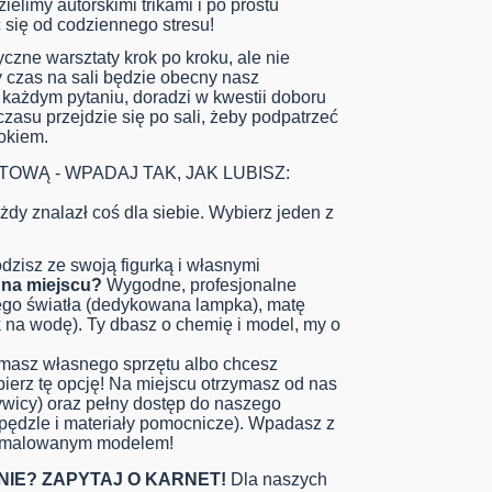
limy autorskimi trikami i po prostu
 się od codziennego stresu!
yczne warsztaty krok po kroku, ale nie
 czas na sali będzie obecny nasz
y każdym pytaniu, doradzi w kwestii doboru
czasu przejdzie się po sali, żeby podpatrzeć
okiem.
TOWĄ - WPADAJ TAK, JAK LUBISZ:
dy znalazł coś dla siebie. Wybierz jeden z
zisz ze swoją figurką i własnymi
 na miejscu?
Wygodne, profesjonalne
ego światła (dedykowana lampka), matę
 na wodę). Ty dbasz o chemię i model, my o
masz własnego sprzętu albo chcesz
rz tę opcję! Na miejscu otrzymasz od nas
żywicy) oraz pełny dostęp do naszego
 pędzle i materiały pomocnicze). Wpadasz z
pomalowanym modelem!
IE? ZAPYTAJ O KARNET!
Dla naszych