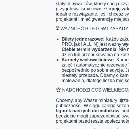
stałych bywalców, którzy chcą uczyn
przygotowaliśmy również
opcję za
idealne rozwiązanie, jeśli chcesz 
projektami i mieć gwarancję miejsca
⏳ WAŻNOŚĆ BILETÓW I ZASADY
Bilety jednorazowe:
Każdy zakup
PRO, jak i ALL IN) jest ważny
wy
Ciebie termin wydarzenia
. Nie
dzień lub przebukowania na kole
Karnety wielowejściowe:
Karnet
zajęć i automatycznie rezerwuje 
bezpośrednio po sobie edycje. Je
niestety przepada. Dbamy o kame
malowania, dlatego liczba miejsc 
🏆 NADCHODZI COŚ WIELKIEGO:
Chcemy, aby Wasze miniatury ujrzały
publiczności! W ciągu całego sezo
figurek naszych uczestników
, po
będziecie mogli zaprezentować swo
projektami przed resztą społecznośc