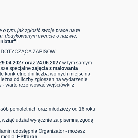
 o tym, jak zgłosić swoje prace na te
ym, dedykowanym evencie o nazwie:
niatur"
!
 DOTYCZĄCA ZAPISÓW:
 29.04.2027 oraz 24.06.2027
w tym samym
asze specjalne
zajęcia z malowania
te konkretne dni liczba wolnych miejsc na
leżna od liczby zgłoszeń na wydarzenie
zy - warto rezerwować wejściówki z
sób pełnoletnich oraz młodzieży od 16 roku
ą wziąć udział wyłącznie za pisemną zgodą
lamin udostępnia Organizator - możesz
l media:
EPIforge
.