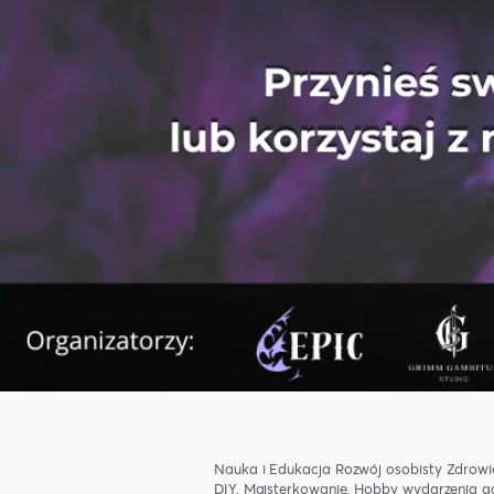
Nauka i Edukacja
Rozwój osobisty
Zdrowi
DIY, Majsterkowanie, Hobby
wydarzenia g