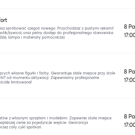
ort
8 Pa
hcesz spróbować czegoś nowego. Przychodzisz z pustymi rękami!
astik/żywica) oraz pełny dostęp do profesjonalnego stanowiska
17:0
zle, lampa i materiały pomocnicze).
8 Pa
ych własne figurki i farby. Gwarantuje stałe miejsce przy stole
 PAINT od momentu aktywacji. Zapewniamy profesjonalne
17:0
ściśle limitowana!
8 Pa
atów z własnym sprzętem i modelami. Zapewnia stałe miejsce
najniższej cenie za pojedyncze wejście. Gwarancja
17:0
rzez cały cykl spotkań.