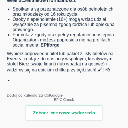
Wiek uczestników i formalności:
Spotkania są przeznaczone dla osób pełnoletnich
oraz młodzieży od 16 roku życia.
Osoby niepełnoletnie (16+) mogą wziąć udział
wyłącznie za pisemną zgodą rodzica lub opiekuna
prawnego.
Formularz zgody oraz pełny regulamin udostępnia
Organizator - możesz poprosić o nie na profilach
social media:
EPIforge
.
Wybierz odpowiedni bilet lub pakiet z listy biletów na
Evenea i dołącz do nas przy wspólnym, kreatywnym
stole! Bierz swoje figurki (lub wpadaj na gotowe) i
widzimy się na epickim chillu przy pędzlach! 🖌️✨🍻
Dodaj do kalendarza:
iCal
Google
EPIC Check
Zobacz inne nasze wydarzenia