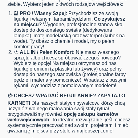
siebie. Wybierz jeden z dwóch rodzajów wejściówek:
🎴
PRO / Własny Szpej:
Przychodzisz ze swoją
figurką i własnymi farbami/pędzlami.
Co zyskujesz
na miejscu?
Wygodne, profesjonalne stanowisko,
dostęp do doskonałego światła (dedykowana
lampka), matę modelarską oraz waterpot (kubek na
wodę). Ty dbasz o chemię i model, my o pełen
komfort pracy!
🎨
ALL IN / Pełen Komfort:
Nie masz własnego
sprzętu albo chcesz spróbować czegoś nowego?
Wybierz tę opcję! Na miejscu otrzymasz od nas
figurkę premium (z plastiku lub żywicy) oraz pełny
dostęp do naszego stanowiska (profesjonalne farby,
pędzle i materiały pomocnicze). Wpadasz z pustymi
rękami, wychodzisz z pomalowanym modelem!
💳
CHCESZ WPADAĆ REGULARNIE? ZAPYTAJ O
KARNET!
Dla naszych stałych bywalców, którzy chcą
uczynić z wolnego malowania swój stały rytuał,
przygotowaliśmy również
opcję zakupu karnetów
wielowejściowych
. To idealne rozwiązanie, jeśli chcesz
systematycznie pracować nad swoimi projektami i mieć
gwarancję miejsca przy stole w najlepszej cenie!