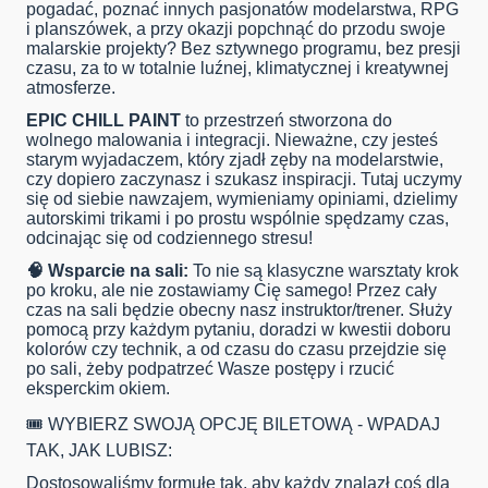
pogadać, poznać innych pasjonatów modelarstwa, RPG
i planszówek, a przy okazji popchnąć do przodu swoje
malarskie projekty? Bez sztywnego programu, bez presji
czasu, za to w totalnie luźnej, klimatycznej i kreatywnej
atmosferze.
EPIC CHILL PAINT
to przestrzeń stworzona do
wolnego malowania i integracji. Nieważne, czy jesteś
starym wyjadaczem, który zjadł zęby na modelarstwie,
czy dopiero zaczynasz i szukasz inspiracji. Tutaj uczymy
się od siebie nawzajem, wymieniamy opiniami, dzielimy
autorskimi trikami i po prostu wspólnie spędzamy czas,
odcinając się od codziennego stresu!
🧠 Wsparcie na sali:
To nie są klasyczne warsztaty krok
po kroku, ale nie zostawiamy Cię samego! Przez cały
czas na sali będzie obecny nasz instruktor/trener. Służy
pomocą przy każdym pytaniu, doradzi w kwestii doboru
kolorów czy technik, a od czasu do czasu przejdzie się
po sali, żeby podpatrzeć Wasze postępy i rzucić
eksperckim okiem.
🎟️ WYBIERZ SWOJĄ OPCJĘ BILETOWĄ - WPADAJ
TAK, JAK LUBISZ:
Dostosowaliśmy formułę tak, aby każdy znalazł coś dla