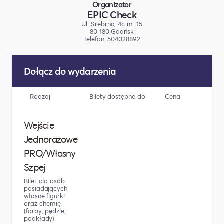
Organizator
EPIC Check
Ul. Srebrna, 4c m. 15
80-180 Gdańsk
Telefon: 504028892
Dołącz do wydarzenia
Rodzaj
Bilety dostępne do
Cena
Li
Wejście
Jednorazowe
PRO/Własny
Szpej
Bilet dla osób
posiadających
własne figurki
oraz chemię
(farby, pędzle,
podkłady).