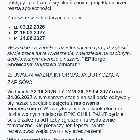
postępy i pochwalić się ukończonymi projektami przed
resztą społeczności.
Zapiszcie w kalendarzach te daty:
📅
03.12.2026
📅
18.03.2027
📅
24.06.2027
Wszystkie szczegóły oraz informacje o tym, jak zgłosić
swoje prace na te wydarzenia, znajdziecie na osobnym,
dedykowanym evencie o nazwie:
"EPIforge
Showcase: Wystawa Miniatur"
!
⚠️ UWAGA! WAŻNA INFORMACJA DOTYCZĄCA
ZAPISÓW:
W dniach:
22.10.2026, 17.12.2026, 29.04.2027 oraz
24.06.2027
w tym samym czasie na sali będą odbywały
się nasze specjalne
zajęcia z malowania
tematycznego
. W związku z tym w te konkretne dni
liczba wolnych miejsc na EPIC CHILL PAINT będzie
ściśle zależna od liczby zgłoszeń na wydarzenie
tematyczne. Kto pierwszy, ten lepszy - warto
rezerwować wejściówki z wyprzedzeniem!