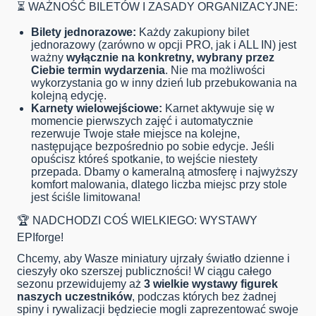
⏳ WAŻNOŚĆ BILETÓW I ZASADY ORGANIZACYJNE:
Bilety jednorazowe:
Każdy zakupiony bilet
jednorazowy (zarówno w opcji PRO, jak i ALL IN) jest
ważny
wyłącznie na konkretny, wybrany przez
Ciebie termin wydarzenia
. Nie ma możliwości
wykorzystania go w inny dzień lub przebukowania na
kolejną edycję.
Karnety wielowejściowe:
Karnet aktywuje się w
momencie pierwszych zajęć i automatycznie
rezerwuje Twoje stałe miejsce na kolejne,
następujące bezpośrednio po sobie edycje. Jeśli
opuścisz któreś spotkanie, to wejście niestety
przepada. Dbamy o kameralną atmosferę i najwyższy
komfort malowania, dlatego liczba miejsc przy stole
jest ściśle limitowana!
🏆 NADCHODZI COŚ WIELKIEGO: WYSTAWY
EPIforge!
Chcemy, aby Wasze miniatury ujrzały światło dzienne i
cieszyły oko szerszej publiczności! W ciągu całego
sezonu przewidujemy aż
3 wielkie wystawy figurek
naszych uczestników
, podczas których bez żadnej
spiny i rywalizacji będziecie mogli zaprezentować swoje