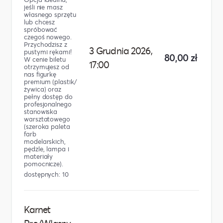
jeśli nie masz
własnego sprzętu
lub chcesz
spróbować
czegoś nowego.
Przychodzisz z
3 Grudnia 2026,
pustymi rękami!
80,00 zł
W cenie biletu
17:00
otrzymujesz od
nas figurkę
premium (plastik/
żywica) oraz
pełny dostęp do
profesjonalnego
stanowiska
warsztatowego
(szeroka paleta
farb
modelarskich,
pędzle, lampa i
materiały
pomocnicze).
dostępnych: 10
Karnet