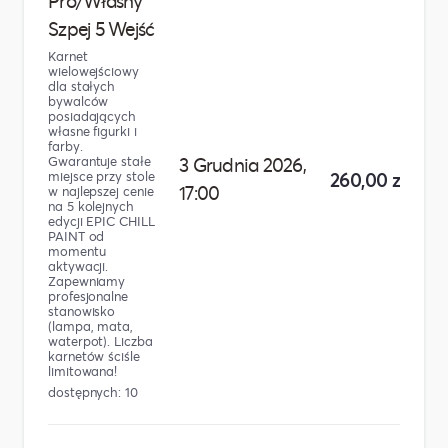
Pro/Własny
Szpej 5 Wejść
Karnet
wielowejściowy
dla stałych
bywalców
posiadających
własne figurki i
farby.
Gwarantuje stałe
3 Grudnia 2026,
miejsce przy stole
260,00 zł
17:00
w najlepszej cenie
na 5 kolejnych
edycji EPIC CHILL
PAINT od
momentu
aktywacji.
Zapewniamy
profesjonalne
stanowisko
(lampa, mata,
waterpot). Liczba
karnetów ściśle
limitowana!
dostępnych: 10