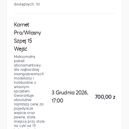
dostępnych: 10
Karnet
Pro/Własny
Szpej 15
Wejść
Maksymalny
pakiet
abonamentowy
dla najbardziej
zaangażowanych
modelarzy i
hobbystów z
własnym
sprzętem.
3 Grudnia 2026,
Gwarantuje
700,00 zł
17:00
absolutnie
najniższą cenę za
pojedyncze
wejście oraz
pewne, stałe
miejsce przy stole
na cykl aż 15