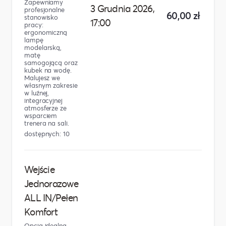
Zapewniamy
3 Grudnia 2026,
profesjonalne
60,00 zł
stanowisko
17:00
pracy:
ergonomiczną
lampę
modelarską,
matę
samogojącą oraz
kubek na wodę.
Malujesz we
własnym zakresie
w luźnej,
integracyjnej
atmosferze ze
wsparciem
trenera na sali.
dostępnych: 10
Wejście
Jednorazowe
ALL IN/Pełen
Komfort
Opcja idealna,