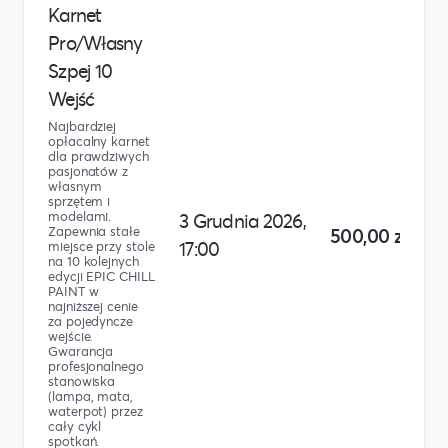
Karnet
Pro/Własny
Szpej 10
Wejść
Najbardziej
opłacalny karnet
dla prawdziwych
pasjonatów z
własnym
sprzętem i
modelami.
3 Grudnia 2026,
Zapewnia stałe
500,00 zł
17:00
miejsce przy stole
na 10 kolejnych
edycji EPIC CHILL
PAINT w
najniższej cenie
za pojedyncze
wejście.
Gwarancja
profesjonalnego
stanowiska
(lampa, mata,
waterpot) przez
cały cykl
spotkań.