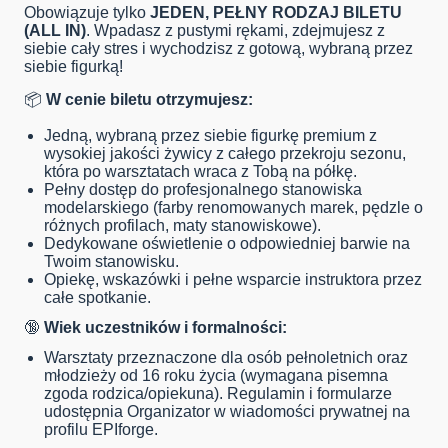
Obowiązuje tylko
JEDEN, PEŁNY RODZAJ BILETU
(ALL IN)
. Wpadasz z pustymi rękami, zdejmujesz z
siebie cały stres i wychodzisz z gotową, wybraną przez
siebie figurką!
📦
W cenie biletu otrzymujesz:
Jedną, wybraną przez siebie figurkę premium z
wysokiej jakości żywicy z całego przekroju sezonu,
która po warsztatach wraca z Tobą na półkę.
Pełny dostęp do profesjonalnego stanowiska
modelarskiego (farby renomowanych marek, pędzle o
różnych profilach, maty stanowiskowe).
Dedykowane oświetlenie o odpowiedniej barwie na
Twoim stanowisku.
Opiekę, wskazówki i pełne wsparcie instruktora przez
całe spotkanie.
🔞
Wiek uczestników i formalności:
Warsztaty przeznaczone dla osób pełnoletnich oraz
młodzieży od 16 roku życia (wymagana pisemna
zgoda rodzica/opiekuna). Regulamin i formularze
udostępnia Organizator w wiadomości prywatnej na
profilu EPIforge.