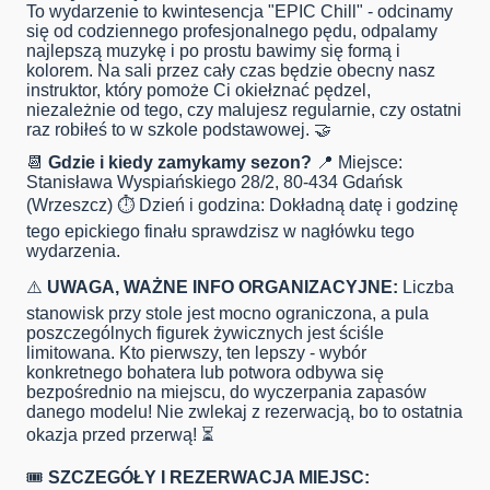
To wydarzenie to kwintesencja "EPIC Chill" - odcinamy
się od codziennego profesjonalnego pędu, odpalamy
najlepszą muzykę i po prostu bawimy się formą i
kolorem. Na sali przez cały czas będzie obecny nasz
instruktor, który pomoże Ci okiełznać pędzel,
niezależnie od tego, czy malujesz regularnie, czy ostatni
raz robiłeś to w szkole podstawowej. 🤝
📆
Gdzie i kiedy zamykamy sezon?
📍 Miejsce:
Stanisława Wyspiańskiego 28/2, 80-434 Gdańsk
(Wrzeszcz) ⏱️ Dzień i godzina: Dokładną datę i godzinę
tego epickiego finału sprawdzisz w nagłówku tego
wydarzenia.
⚠️
UWAGA, WAŻNE INFO ORGANIZACYJNE:
Liczba
stanowisk przy stole jest mocno ograniczona, a pula
poszczególnych figurek żywicznych jest ściśle
limitowana. Kto pierwszy, ten lepszy - wybór
konkretnego bohatera lub potwora odbywa się
bezpośrednio na miejscu, do wyczerpania zapasów
danego modelu! Nie zwlekaj z rezerwacją, bo to ostatnia
okazja przed przerwą! ⏳
🎟️
SZCZEGÓŁY I REZERWACJA MIEJSC: