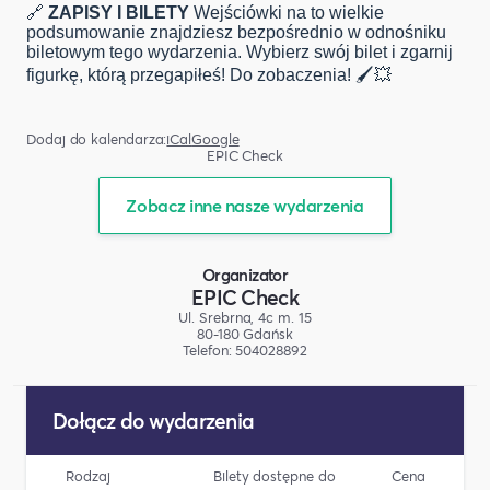
🔗
ZAPISY I BILETY
Wejściówki na to wielkie
podsumowanie znajdziesz bezpośrednio w odnośniku
biletowym tego wydarzenia. Wybierz swój bilet i zgarnij
figurkę, którą przegapiłeś! Do zobaczenia! 🖌️💥
Dodaj do kalendarza:
iCal
Google
EPIC Check
Zobacz inne nasze wydarzenia
Organizator
EPIC Check
Ul. Srebrna, 4c m. 15
80-180 Gdańsk
Telefon: 504028892
Dołącz do wydarzenia
Rodzaj
Bilety dostępne do
Cena