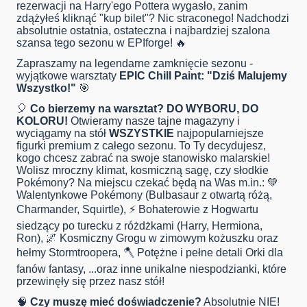
rezerwacji na Harry'ego Pottera wygasło, zanim
zdążyłeś kliknąć "kup bilet"? Nic straconego! Nadchodzi
absolutnie ostatnia, ostateczna i najbardziej szalona
szansa tego sezonu w EPIforge! 🔥
Zapraszamy na legendarne zamknięcie sezonu -
wyjątkowe warsztaty
EPIC Chill Paint: "Dziś Malujemy
Wszystko!"
🎯
🎈
Co bierzemy na warsztat? DO WYBORU, DO
KOLORU!
Otwieramy nasze tajne magazyny i
wyciągamy na stół
WSZYSTKIE
najpopularniejsze
figurki premium z całego sezonu. To Ty decydujesz,
kogo chcesz zabrać na swoje stanowisko malarskie!
Wolisz mroczny klimat, kosmiczną sagę, czy słodkie
Pokémony? Na miejscu czekać będą na Was m.in.: 💚
Walentynkowe Pokémony (Bulbasaur z otwartą różą,
Charmander, Squirtle), ⚡ Bohaterowie z Hogwartu
siedzący po turecku z różdżkami (Harry, Hermiona,
Ron), 🌌 Kosmiczny Grogu w zimowym kożuszku oraz
hełmy Stormtroopera, 🪓 Potężne i pełne detali Orki dla
fanów fantasy, ...oraz inne unikalne niespodzianki, które
przewinęły się przez nasz stół!
🧠
Czy muszę mieć doświadczenie?
Absolutnie NIE!