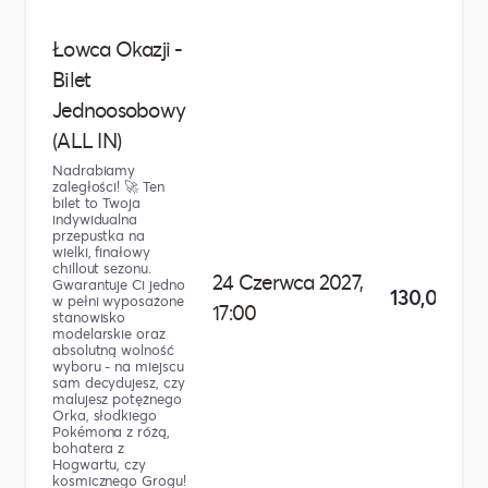
Łowca Okazji -
Bilet
Jednoosobowy
(ALL IN)
Nadrabiamy
zaległości! 🚀 Ten
bilet to Twoja
indywidualna
przepustka na
wielki, finałowy
chillout sezonu.
24 Czerwca 2027,
Gwarantuje Ci jedno
130,00 zł
w pełni wyposażone
17:00
stanowisko
modelarskie oraz
absolutną wolność
wyboru - na miejscu
sam decydujesz, czy
malujesz potężnego
Orka, słodkiego
Pokémona z różą,
bohatera z
Hogwartu, czy
kosmicznego Grogu!