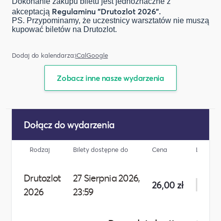
Dokonanie zakupu biletu jest jednoznaczne z
Regulaminu "Drutozlot 2026".
akceptacją
PS. Przypominamy, że uczestnicy warsztatów nie muszą
kupować biletów na Drutozlot.
Dodaj do kalendarza:
iCal
Google
Zobacz inne nasze wydarzenia
Dołącz do wydarzenia
Rodzaj
Bilety dostępne do
Cena
Liczba
Drutozlot
27 Sierpnia 2026,
26,00 zł
2026
23:59