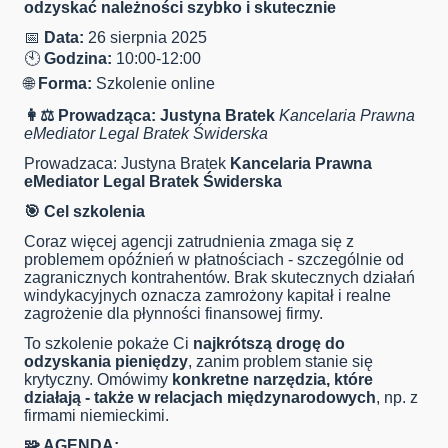
odzyskać należności szybko i skutecznie
📅
Data:
26 sierpnia 2025
🕙
Godzina:
10:00-12:00
🌐
Forma:
Szkolenie online
👩⚖️
Prowadząca: Justyna Bratek
Kancelaria Prawna
eMediator Legal Bratek Świderska
Prowadzaca: Justyna Bratek
Kancelaria Prawna
eMediator Legal Bratek Świderska
🎯
Cel szkolenia
Coraz więcej agencji zatrudnienia zmaga się z
problemem opóźnień w płatnościach - szczególnie od
zagranicznych kontrahentów. Brak skutecznych działań
windykacyjnych oznacza zamrożony kapitał i realne
zagrożenie dla płynności finansowej firmy.
To szkolenie pokaże Ci
najkrótszą drogę do
odzyskania pieniędzy
, zanim problem stanie się
krytyczny. Omówimy
konkretne narzędzia, które
działają - także w relacjach międzynarodowych
, np. z
firmami niemieckimi.
🧩
AGENDA: