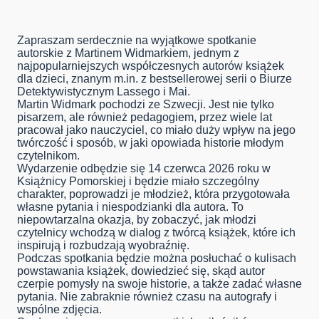
Zapraszam serdecznie na wyjątkowe spotkanie
autorskie z Martinem Widmarkiem, jednym z
najpopularniejszych współczesnych autorów książek
dla dzieci, znanym m.in. z bestsellerowej serii o Biurze
Detektywistycznym Lassego i Mai.
Martin Widmark pochodzi ze Szwecji. Jest nie tylko
pisarzem, ale również pedagogiem, przez wiele lat
pracował jako nauczyciel, co miało duży wpływ na jego
twórczość i sposób, w jaki opowiada historie młodym
czytelnikom.
Wydarzenie odbędzie się 14 czerwca 2026 roku w
Książnicy Pomorskiej i będzie miało szczególny
charakter, poprowadzi je młodzież, która przygotowała
własne pytania i niespodzianki dla autora. To
niepowtarzalna okazja, by zobaczyć, jak młodzi
czytelnicy wchodzą w dialog z twórcą książek, które ich
inspirują i rozbudzają wyobraźnię.
Podczas spotkania będzie można posłuchać o kulisach
powstawania książek, dowiedzieć się, skąd autor
czerpie pomysły na swoje historie, a także zadać własne
pytania. Nie zabraknie również czasu na autografy i
wspólne zdjęcia.