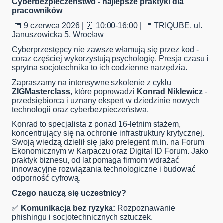
Cyberbezpieczeństwo - najlepsze praktyki dla
pracowników
📅 9 czerwca 2026 | ⏰ 10:00-16:00 | 📍 TRIQUBE, ul.
Januszowicka 5, Wrocław
Cyberprzestępcy nie zawsze włamują się przez kod -
coraz częściej wykorzystują psychologię. Presja czasu i
sprytna socjotechnika to ich codzienne narzędzia.
Zapraszamy na intensywne szkolenie z cyklu
ZIGMasterclass
, które poprowadzi
Konrad Niklewicz
-
przedsiębiorca i uznany ekspert w dziedzinie nowych
technologii oraz cyberbezpieczeństwa.
Konrad to specjalista z ponad 16-letnim stażem,
koncentrujący się na ochronie infrastruktury krytycznej.
Swoją wiedzą dzielił się jako prelegent m.in. na Forum
Ekonomicznym w Karpaczu oraz Digital ID Forum. Jako
praktyk biznesu, od lat pomaga firmom wdrażać
innowacyjne rozwiązania technologiczne i budować
odporność cyfrową.
Czego nauczą się uczestnicy?
✅
Komunikacja bez ryzyka:
Rozpoznawanie
phishingu i socjotechnicznych sztuczek.