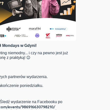
H Mondays w Gdyni!
ng niemodny... i czy na pewno jest już
ię z praktyką! 😉
zych partnerów wydarzenia.
akończenie poniedziałku.
 Śledź wydarzenie na Facebooku po
com/events/986916630798210/