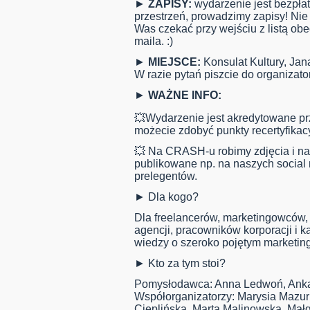
►
ZAPISY:
wydarzenie jest bezpła
przestrzeń, prowadzimy zapisy! Ni
Was czekać przy wejściu z listą ob
maila. :)
►
MIEJSCE:
Konsulat Kultury, Ja
W razie pytań piszcie do organizat
►
WAŻNE INFO:
💥Wydarzenie jest akredytowane p
możecie zdobyć punkty recertyfikac
💥 Na CRASH-u robimy zdjęcia i nag
publikowane np. na naszych social
prelegentów.
► Dla kogo?
Dla freelancerów, marketingowców
agencji, pracowników korporacji i k
wiedzy o szeroko pojętym marketing
► Kto za tym stoi?
Pomysłodawca: Anna Ledwoń, Ank
Współorganizatorzy: Marysia Mazur
Cieplińska, Marta Malinowska, Małg