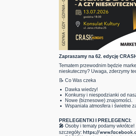
Zapraszamy na 62. edycję CRAS
Tematem przewodnim będzie marketi
nieskuteczny? Uwaga, zderzymy teor
📝 Co Was czeka
Dawka wiedzy!
Konkursy i niespodzianki od nas
Nowe (biznesowe) znajomości.
Wspaniała atmosfera i świetne z
PRELEGENTKI I PRELEGENCI:
🎤
Osoby i tematy podamy wkrótce!
https://www.facebook.
szczegóły: