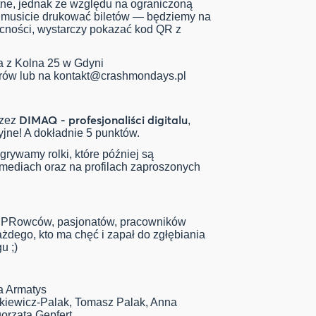
tne, jednak ze względu na ograniczoną
e musicie drukować biletów — będziemy na
ecności, wystarczy pokazać kod QR z
na z Kolna 25 w Gdyni
orów lub na
kontakt@crashmondays.pl
DIMAQ - profesjonaliści digitalu
rzez
,
yjne! A dokładnie 5 punktów.
rywamy rolki, które później są
 mediach oraz na profilach zaproszonych
, PRowców, pasjonatów, pracowników
ażdego, kto ma chęć i zapał do zgłębiania
u ;)
a Armatys
kiewicz-Palak, Tomasz Palak, Anna
orzata Gepfert