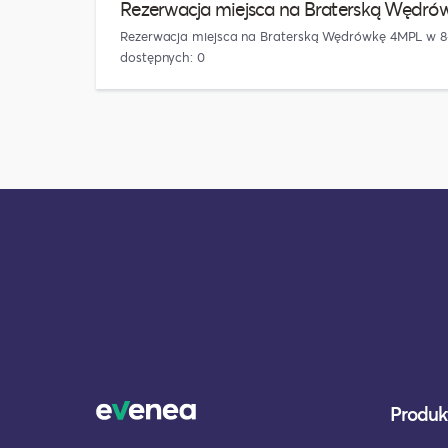
Rezerwacja miejsca na Braterską Wędró
Rezerwacja miejsca na Braterską Wędrówkę 4MPL w 8-1
dostępnych: 0
Produkt