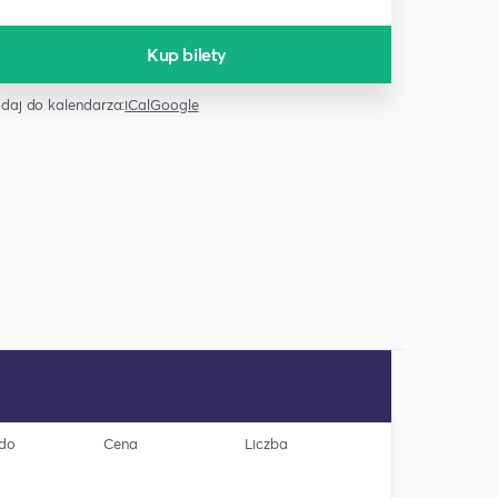
Kup bilety
daj do kalendarza:
iCal
Google
 do
Cena
Liczba