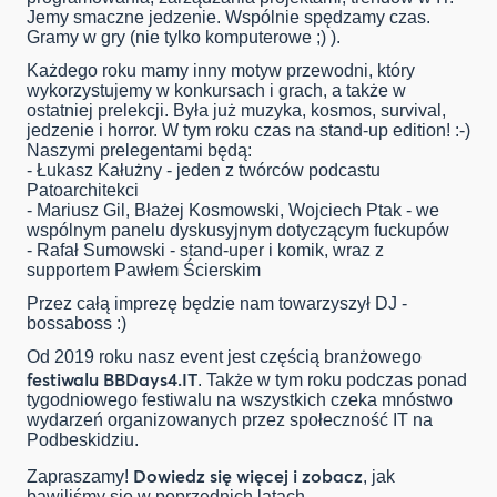
Jemy smaczne jedzenie. Wspólnie spędzamy czas.
Gramy w gry (nie tylko komputerowe ;) ).
Każdego roku mamy inny motyw przewodni, który
wykorzystujemy w konkursach i grach, a także w
ostatniej prelekcji. Była już muzyka, kosmos, survival,
jedzenie i horror. W tym roku czas na stand-up edition! :-)
Naszymi prelegentami będą:
- Łukasz Kałużny - jeden z twórców podcastu
Patoarchitekci
- Mariusz Gil, Błażej Kosmowski, Wojciech Ptak - we
wspólnym panelu dyskusyjnym dotyczącym fuckupów
- Rafał Sumowski - stand-uper i komik, wraz z
supportem Pawłem Ścierskim
Przez całą imprezę będzie nam towarzyszył DJ -
bossaboss :)
Od 2019 roku nasz event jest częścią branżowego
festiwalu BBDays4.IT
. Także w tym roku podczas ponad
tygodniowego festiwalu na wszystkich czeka mnóstwo
wydarzeń organizowanych przez społeczność IT na
Podbeskidziu.
Dowiedz się więcej i zobacz
Zapraszamy!
, jak
bawiliśmy się w poprzednich latach.