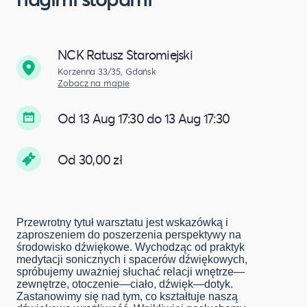
NCK Ratusz Staromiejski
Korzenna 33/35, Gdańsk
Zobacz na mapie
Od 13 Aug 17:30 do 13 Aug 17:30
Od 30,00 zł
Przewrotny tytuł warsztatu jest wskazówką i
zaproszeniem do poszerzenia perspektywy na
środowisko dźwiękowe. Wychodząc od praktyk
medytacji sonicznych i spacerów dźwiękowych,
spróbujemy uważniej słuchać relacji wnętrze—
zewnętrze, otoczenie—ciało, dźwięk—dotyk.
Zastanowimy się nad tym, co kształtuje naszą