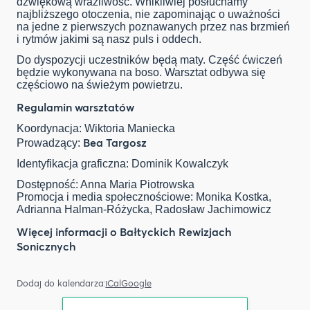
dźwiękową wrażliwość. Wnikliwiej posłuchamy
najbliższego otoczenia, nie zapominając o uważności
na jedne z pierwszych poznawanych przez nas brzmień
i rytmów jakimi są nasz puls i oddech.
Do dyspozycji uczestników będą maty. Część ćwiczeń
będzie wykonywana na boso. Warsztat odbywa się
częściowo na świeżym powietrzu.
Regulamin warsztatów
Koordynacja: Wiktoria Maniecka
Bea Targosz
Prowadzący:
Identyfikacja graficzna: Dominik Kowalczyk
Dostępność: Anna Maria Piotrowska
Promocja i media społecznościowe: Monika Kostka,
Adrianna Halman-Różycka, Radosław Jachimowicz
Więcej informacji o Bałtyckich Rewizjach
Sonicznych
Dodaj do kalendarza:
iCal
Google