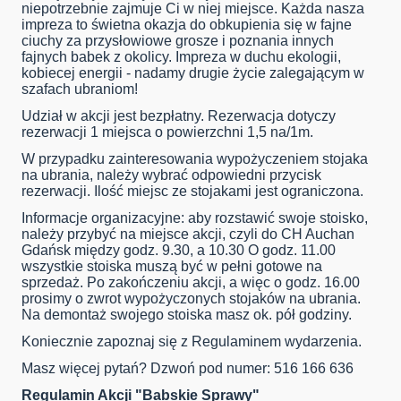
niepotrzebnie zajmuje Ci w niej miejsce. Każda nasza
impreza to świetna okazja do obkupienia się w fajne
ciuchy za przysłowiowe grosze i poznania innych
fajnych babek z okolicy. Impreza w duchu ekologii,
kobiecej energii - nadamy drugie życie zalegającym w
szafach ubraniom!
Udział w akcji jest bezpłatny. Rezerwacja dotyczy
rezerwacji 1 miejsca o powierzchni 1,5 na/1m.
W przypadku zainteresowania wypożyczeniem stojaka
na ubrania, należy wybrać odpowiedni przycisk
rezerwacji. Ilość miejsc ze stojakami jest ograniczona.
Informacje organizacyjne: aby rozstawić swoje stoisko,
należy przybyć na miejsce akcji, czyli do CH Auchan
Gdańsk między godz. 9.30, a 10.30 O godz. 11.00
wszystkie stoiska muszą być w pełni gotowe na
sprzedaż. Po zakończeniu akcji, a więc o godz. 16.00
prosimy o zwrot wypożyczonych stojaków na ubrania.
Na demontaż swojego stoiska masz ok. pół godziny.
Koniecznie zapoznaj się z Regulaminem wydarzenia.
Masz więcej pytań? Dzwoń pod numer: 516 166 636
Regulamin Akcji "Babskie Sprawy"