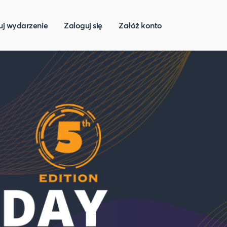
uj wydarzenie
Zaloguj się
Załóż konto