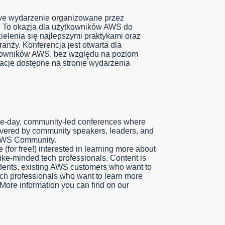
e wydarzenie organizowane przez
. To okazja dla użytkowników AWS do
zielenia się najlepszymi praktykami oraz
ranży. Konferencja jest otwarta dla
kowników AWS, bez względu na poziom
cje dostępne na stronie wydarzenia
-day, community-led conferences where
livered by community speakers, leaders, and
 AWS Community.
 (for free!) interested in learning more about
ike-minded tech professionals. Content is
tudents, existing AWS customers who want to
tech professionals who want to learn more
More information you can find on our