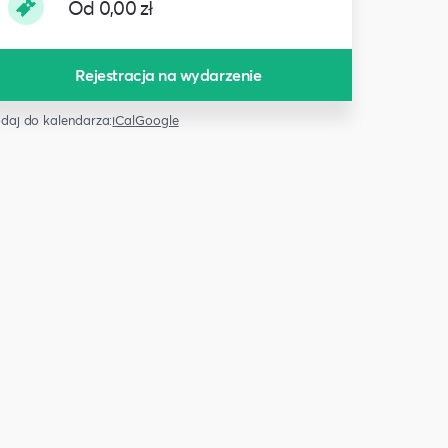
Od 0,00 zł
Rejestracja na wydarzenie
daj do kalendarza:
iCal
Google