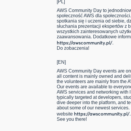
[PL]
AWS Community Day to jednodniow
społeczność AWS dla społeczności
spotkania się i uczenia od siebie, d
słuchania prezentacji ekspertów z b
wszystkich zainteresowanych użyt
zaawansowania. Dodatkowe informa
https://awscommunity.pl/
.
Do zobaczenia!
[EN]
AWS Community Day events are one
all content is mainly owned and de
the volunteers are mainly from the
Our events are available to everyone
AWS services and networking with l
typically targeted at developers, s
dive deeper into the platform, and 
about some of our newest services. 
https://awscommunity.pl/
website
.
See you there!