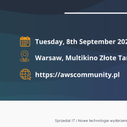
Sprzedaż
IT i Nowe technologie
wydarzen