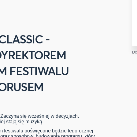
CLASSIC -
 DYREKTOREM
Do
M FESTIWALU
ORUSEM
. Zaczyna się wcześniej w decyzjach,
ej stają się muzyką.
m festiwalu poświęcone będzie tegorocznej
 oraz sposobowi budowania programu, który