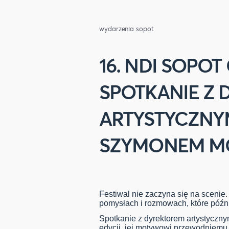
wydarzenia sopot
16. NDI SOPOT 
SPOTKANIE Z
ARTYSTYCZNY
SZYMONEM M
Festiwal nie zaczyna się na scenie
pomysłach i rozmowach, które późni
Spotkanie z dyrektorem artystyczny
edycji, jej motywowi przewodniemu