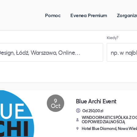
Pomoc
Evenea Premium
Zorganiz
Kiedy?
9
Blue Archi Event
Oct
Od 250,00 zł
WINDOORMATIC SPÓŁKA Z O
ODPOWIEDZIALNOŚCIĄ
Hotel Blue Diamond, Nowa Wieś 