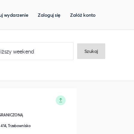
uj wydarzenie
Zaloguj się
Załóż konto
Szukaj
GRANICZONĄ
414, Trzebownisko