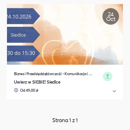
24
Oct
Biznes i Przedsiędsiębiorczość • Komunikacja i wystąpienia publiczne • Nauka i Edukacja • Rozwój osobisty • Religia • Kultura i Sztuka
Uwierz w SIEBIE! Siedlce
Od 49,00 zł
Strona
1
z
1