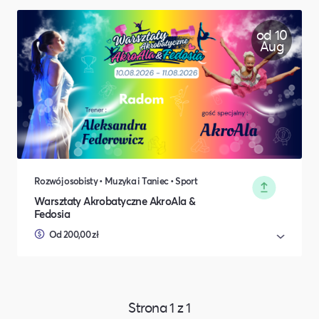
od 10
Aug
Rozwój osobisty • Muzyka i Taniec • Sport
Warsztaty Akrobatyczne AkroAla &
Fedosia
Od 200,00 zł
Strona
1
z
1