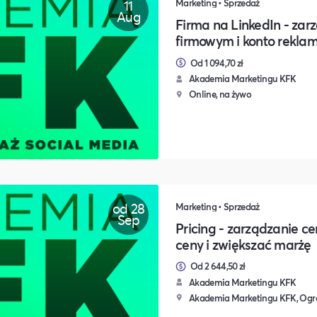
11
Marketing • Sprzedaż
Aug
Firma na LinkedIn - zar
firmowym i konto rekla
Od 1 094,70 zł
Akademia Marketingu KFK
Online, na żywo
od 28
Marketing • Sprzedaż
Sep
Pricing - zarządzanie ce
ceny i zwiększać marżę
Od 2 644,50 zł
Akademia Marketingu KFK
Akademia Marketingu KFK, Ogr