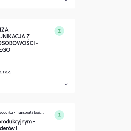
IZA
UNIKACJA Z
OSOBOWOŚCI -
EGO
 z o.o.
Sprzedaż • Przemysł • Polityka i Gospodarka • Transport i logistyka • Zarządzanie • Komunikacja i wystąpienia publiczne • Rozwój osobisty • Biznes i Przedsiędsiębiorczość • IT i Nowe technologie
produkcyjnym -
iderów i