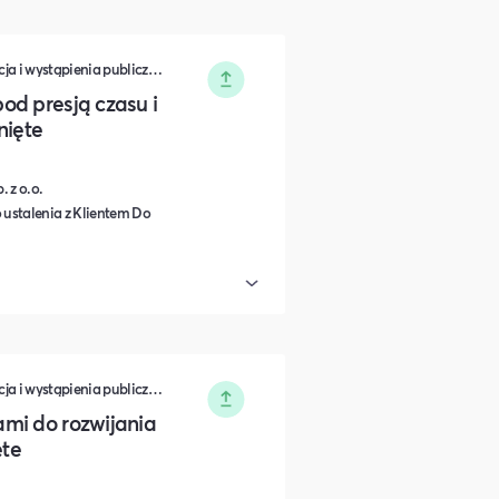
Zarządzanie • Sprzedaż • Komunikacja i wystąpienia publiczne • Rozwój osobisty • Turystyka i podróże • Wydarzenia zamknięte • Marketing • Biznes i Przedsiędsiębiorczość • Nauka i Edukacja • Polityka i Gospodarka • Dieta, Odżywianie i Degustacje • IT i Nowe technologie
od presją czasu i
nięte
 z o.o.
 ustalenia z Klientem Do
Zarządzanie • Sprzedaż • Komunikacja i wystąpienia publiczne • Rozwój osobisty • Turystyka i podróże • Wydarzenia zamknięte • Marketing • Biznes i Przedsiędsiębiorczość • Nauka i Edukacja • Polityka i Gospodarka • Dieta, Odżywianie i Degustacje • IT i Nowe technologie
mi do rozwijania
ęte