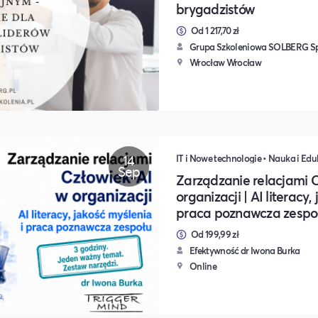
brygadzistów
Od 1 217,70 zł
Grupa Szkoleniowa SOLBERG Sp.
Wrocław Wrocław
14
IT i Nowe technologie • Nauka i Edu
Sep
Zarządzanie relacjami 
organizacji | AI literacy,
praca poznawcza zespo
Od 199,99 zł
Efektywność dr Iwona Burka
Online