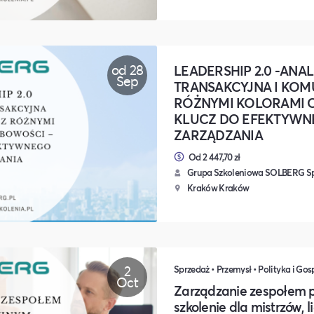
od 28
LEADERSHIP 2.0 -ANAL
Sep
TRANSAKCYJNA I KOM
RÓŻNYMI KOLORAMI 
KLUCZ DO EFEKTYWN
ZARZĄDZANIA
Od 2 447,70 zł
Grupa Szkoleniowa SOLBERG Sp.
Kraków Kraków
2
Oct
Zarządzanie zespołem 
szkolenie dla mistrzów, l