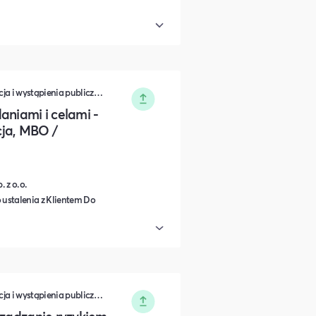
Zarządzanie • Sprzedaż • Komunikacja i wystąpienia publiczne • Rozwój osobisty • Turystyka i podróże • Wydarzenia zamknięte • Marketing • Biznes i Przedsiędsiębiorczość • Nauka i Edukacja • Polityka i Gospodarka • Dieta, Odżywianie i Degustacje • IT i Nowe technologie
aniami i celami -
ja, MBO /
 z o.o.
 ustalenia z Klientem Do
Zarządzanie • Sprzedaż • Komunikacja i wystąpienia publiczne • Rozwój osobisty • Turystyka i podróże • Wydarzenia zamknięte • Marketing • Biznes i Przedsiędsiębiorczość • Nauka i Edukacja • Polityka i Gospodarka • Dieta, Odżywianie i Degustacje • IT i Nowe technologie