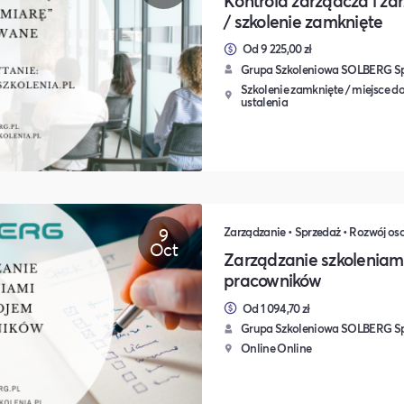
Kontrola zarządcza i za
/ szkolenie zamknięte
Od 9 225,00 zł
Grupa Szkoleniowa SOLBERG Sp.
Szkolenie zamknięte / miejsce do
ustalenia
9
Oct
Zarządzanie szkoleniam
pracowników
Od 1 094,70 zł
Grupa Szkoleniowa SOLBERG Sp.
Online Online