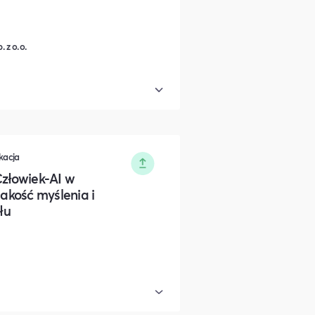
 z o.o.
kacja
Człowiek-AI w
 jakość myślenia i
łu