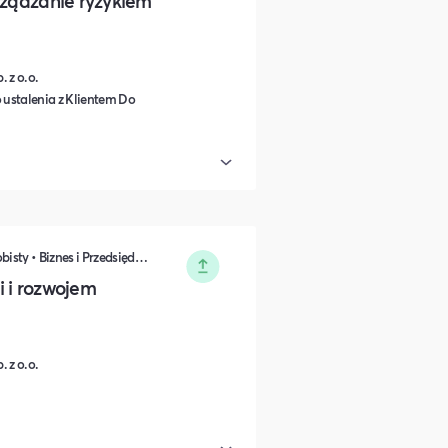
rządzanie ryzykiem
 z o.o.
 ustalenia z Klientem Do
Zarządzanie • Sprzedaż • Rozwój osobisty • Biznes i Przedsiędsiębiorczość • Nauka i Edukacja • Polityka i Gospodarka
i i rozwojem
 z o.o.