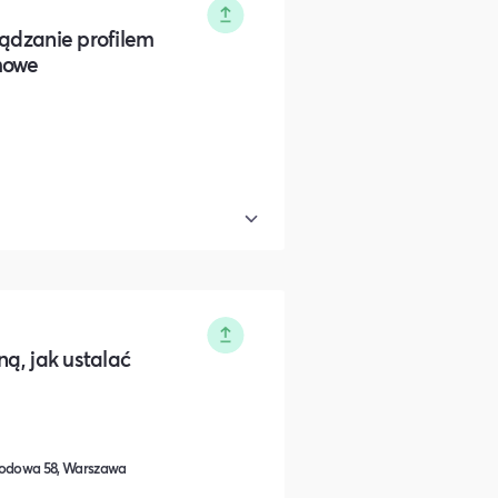
ządzanie profilem
mowe
ną, jak ustalać
odowa 58, Warszawa