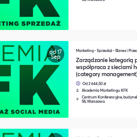
od 17
Marketing • Sprzedaż • Biznes i Prze
Sep
Zarządzanie kategorią 
współpraca z sieciami 
(category management
Od 2 644,50 zł
Akademia Marketingu KFK
Centrum Konferencyjne, budynek
58, Warszawa