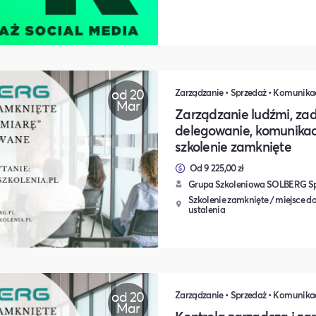
od 20
Mar
Zarządzanie ludźmi, zad
delegowanie, komunikac
szkolenie zamknięte
Od 9 225,00 zł
Grupa Szkoleniowa SOLBERG Sp.
Szkolenie zamknięte / miejsce do
ustalenia
od 20
Mar