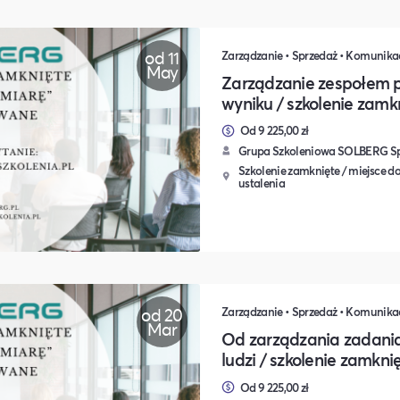
od 11
May
Zarządzanie zespołem p
wyniku / szkolenie zamk
Od 9 225,00 zł
Grupa Szkoleniowa SOLBERG Sp.
Szkolenie zamknięte / miejsce do
ustalenia
od 20
Mar
Od zarządzania zadania
ludzi / szkolenie zamkni
Od 9 225,00 zł