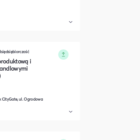
dsiędsiębiorczość
produktową i
handlowymi
)
 CityGate, ul. Ogrodowa