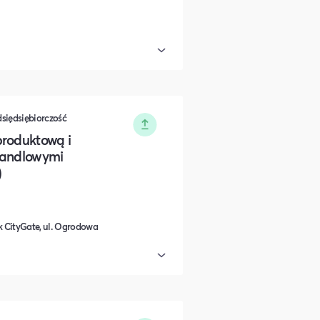
dsiędsiębiorczość
produktową i
handlowymi
)
 CityGate, ul. Ogrodowa