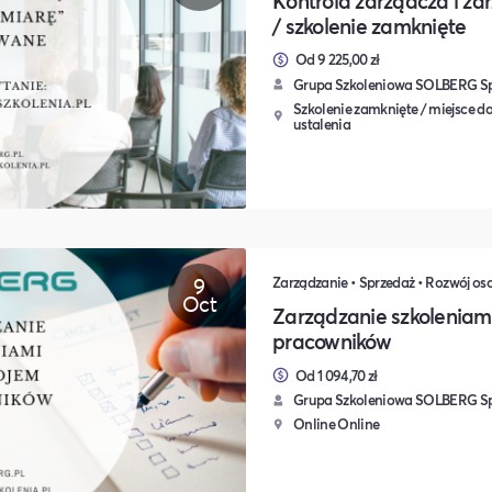
Kontrola zarządcza i za
/ szkolenie zamknięte
Od 9 225,00 zł
Grupa Szkoleniowa SOLBERG Sp.
Szkolenie zamknięte / miejsce do
ustalenia
9
Oct
Zarządzanie szkoleniam
pracowników
Od 1 094,70 zł
Grupa Szkoleniowa SOLBERG Sp.
Online Online