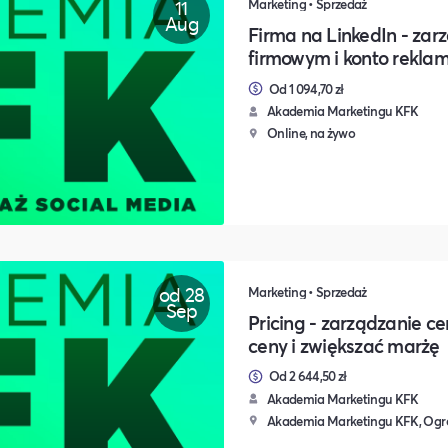
11
Marketing • Sprzedaż
Aug
Firma na LinkedIn - zar
firmowym i konto rekla
Od 1 094,70 zł
Akademia Marketingu KFK
Online, na żywo
od 28
Marketing • Sprzedaż
Sep
Pricing - zarządzanie ce
ceny i zwiększać marżę
Od 2 644,50 zł
Akademia Marketingu KFK
Akademia Marketingu KFK, Ogr