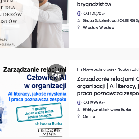
brygadzistów
Od 1 217,70 zł
Grupa Szkoleniowa SOLBERG Sp.
Wrocław Wrocław
14
IT i Nowe technologie • Nauka i Edu
Sep
Zarządzanie relacjami 
organizacji | AI literacy,
praca poznawcza zespo
Od 199,99 zł
Efektywność dr Iwona Burka
Online