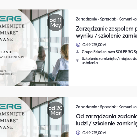
od 11
May
Zarządzanie zespołem p
wyniku / szkolenie zamk
Od 9 225,00 zł
Grupa Szkoleniowa SOLBERG Sp.
Szkolenie zamknięte / miejsce do
ustalenia
od 20
Mar
Od zarządzania zadania
ludzi / szkolenie zamkni
Od 9 225,00 zł