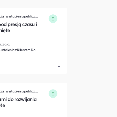
Zarządzanie • Sprzedaż • Komunikacja i wystąpienia publiczne • Rozwój osobisty • Turystyka i podróże • Wydarzenia zamknięte • Marketing • Biznes i Przedsiędsiębiorczość • Nauka i Edukacja • Polityka i Gospodarka • Dieta, Odżywianie i Degustacje • IT i Nowe technologie
od presją czasu i
nięte
 z o.o.
 ustalenia z Klientem Do
Zarządzanie • Sprzedaż • Komunikacja i wystąpienia publiczne • Rozwój osobisty • Turystyka i podróże • Wydarzenia zamknięte • Marketing • Biznes i Przedsiędsiębiorczość • Nauka i Edukacja • Polityka i Gospodarka • Dieta, Odżywianie i Degustacje • IT i Nowe technologie
mi do rozwijania
ęte