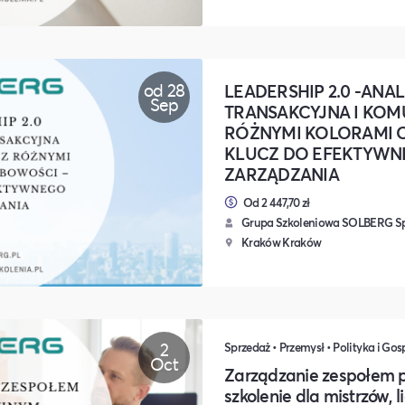
od 28
LEADERSHIP 2.0 -ANAL
Sep
TRANSAKCYJNA I KOM
RÓŻNYMI KOLORAMI 
KLUCZ DO EFEKTYWN
ZARZĄDZANIA
Od 2 447,70 zł
Grupa Szkoleniowa SOLBERG Sp.
Kraków Kraków
2
Oct
Zarządzanie zespołem 
szkolenie dla mistrzów, l