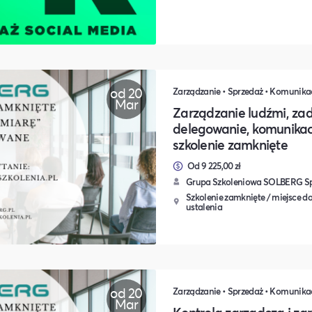
od 20
Mar
Zarządzanie ludźmi, zad
delegowanie, komunikac
szkolenie zamknięte
Od 9 225,00 zł
Grupa Szkoleniowa SOLBERG Sp.
Szkolenie zamknięte / miejsce do
ustalenia
od 20
Mar