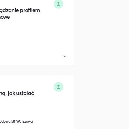
ządzanie profilem
mowe
ną, jak ustalać
odowa 58, Warszawa