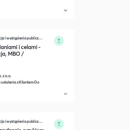
Zarządzanie • Sprzedaż • Komunikacja i wystąpienia publiczne • Rozwój osobisty • Turystyka i podróże • Wydarzenia zamknięte • Marketing • Biznes i Przedsiędsiębiorczość • Nauka i Edukacja • Polityka i Gospodarka • Dieta, Odżywianie i Degustacje • IT i Nowe technologie
aniami i celami -
ja, MBO /
 z o.o.
 ustalenia z Klientem Do
Zarządzanie • Sprzedaż • Komunikacja i wystąpienia publiczne • Rozwój osobisty • Turystyka i podróże • Wydarzenia zamknięte • Marketing • Biznes i Przedsiędsiębiorczość • Nauka i Edukacja • Polityka i Gospodarka • Dieta, Odżywianie i Degustacje • IT i Nowe technologie