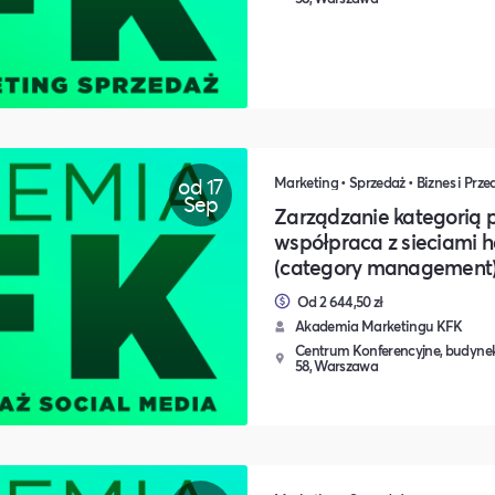
od 17
Marketing • Sprzedaż • Biznes i Prze
Sep
Zarządzanie kategorią 
współpraca z sieciami 
(category management
Od 2 644,50 zł
Akademia Marketingu KFK
Centrum Konferencyjne, budynek
58, Warszawa