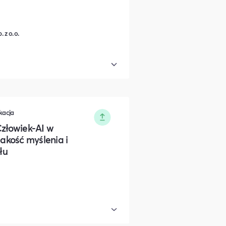
 z o.o.
kacja
Człowiek-AI w
 jakość myślenia i
łu