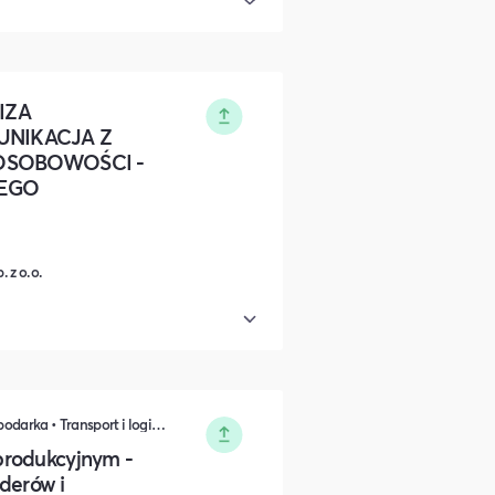
IZA
UNIKACJA Z
OSOBOWOŚCI -
EGO
 z o.o.
Sprzedaż • Przemysł • Polityka i Gospodarka • Transport i logistyka • Zarządzanie • Komunikacja i wystąpienia publiczne • Rozwój osobisty • Biznes i Przedsiędsiębiorczość • IT i Nowe technologie
produkcyjnym -
iderów i