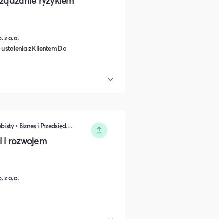
rządzanie ryzykiem
 z o.o.
 ustalenia z Klientem Do
Zarządzanie • Sprzedaż • Rozwój osobisty • Biznes i Przedsiędsiębiorczość • Nauka i Edukacja • Polityka i Gospodarka
i i rozwojem
 z o.o.