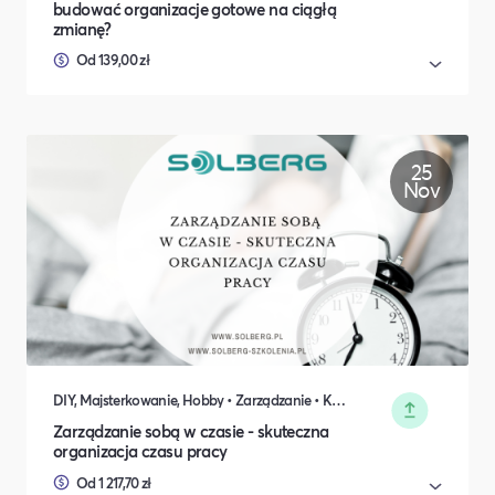
budować organizacje gotowe na ciągłą
zmianę?
Od 139,00 zł
25
Nov
DIY, Majsterkowanie, Hobby • Zarządzanie • Koncerty, Festiwale, Rozrywka • Sprzedaż • Komunikacja i wystąpienia publiczne • Rozwój osobisty • Marketing • Biznes i Przedsiędsiębiorczość • Nauka i Edukacja • Polityka i Gospodarka
Zarządzanie sobą w czasie - skuteczna
organizacja czasu pracy
Od 1 217,70 zł