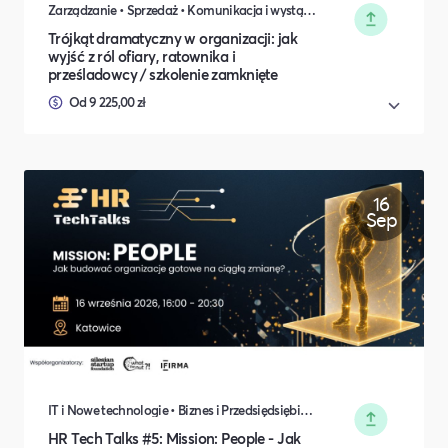
Zarządzanie • Sprzedaż • Komunikacja i wystąpienia publiczne • Rozwój osobisty • Turystyka i podróże • Wydarzenia zamknięte • Marketing • Biznes i Przedsiędsiębiorczość • Nauka i Edukacja • Polityka i Gospodarka • Dieta, Odżywianie i Degustacje • IT i Nowe technologie
Trójkąt dramatyczny w organizacji: jak
wyjść z ról ofiary, ratownika i
prześladowcy / szkolenie zamknięte
Od 9 225,00 zł
16
Sep
IT i Nowe technologie • Biznes i Przedsiędsiębiorczość • Zarządzanie • Nauka i Edukacja
HR Tech Talks #5: Mission: People - Jak