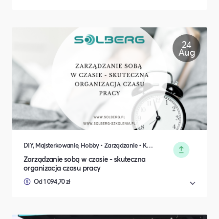
24
Aug
DIY, Majsterkowanie, Hobby • Zarządzanie • Koncerty, Festiwale, Rozrywka • Sprzedaż • Komunikacja i wystąpienia publiczne • Rozwój osobisty • Marketing • Biznes i Przedsiędsiębiorczość • Nauka i Edukacja • Polityka i Gospodarka
Zarządzanie sobą w czasie - skuteczna
organizacja czasu pracy
Od 1 094,70 zł