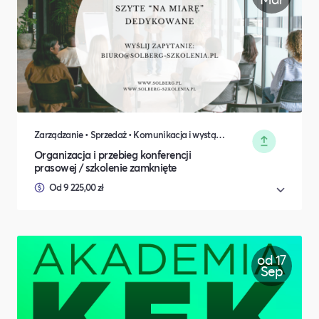
Zarządzanie • Sprzedaż • Komunikacja i wystąpienia publiczne • Rozwój osobisty • Turystyka i podróże • Wydarzenia zamknięte • Marketing • Biznes i Przedsiędsiębiorczość • Nauka i Edukacja • Polityka i Gospodarka • Dieta, Odżywianie i Degustacje • IT i Nowe technologie
Organizacja i przebieg konferencji
prasowej / szkolenie zamknięte
Od 9 225,00 zł
od 17
Sep