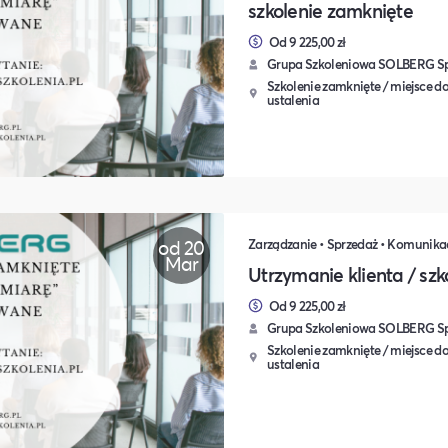
szkolenie zamknięte
Od 9 225,00 zł
Grupa Szkoleniowa SOLBERG Sp.
Szkolenie zamknięte / miejsce do
ustalenia
od 20
Mar
Utrzymanie klienta / sz
Od 9 225,00 zł
Grupa Szkoleniowa SOLBERG Sp.
Szkolenie zamknięte / miejsce do
ustalenia