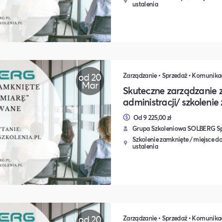
ustalenia
od 20
Mar
Skuteczne zarządzanie
administracji/ szkoleni
Od 9 225,00 zł
Grupa Szkoleniowa SOLBERG Sp.
Szkolenie zamknięte / miejsce do
ustalenia
od 20