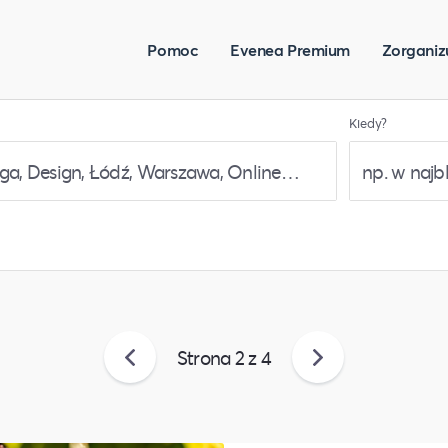
Pomoc
Evenea Premium
Zorganiz
Kiedy?
Strona
2
z
4