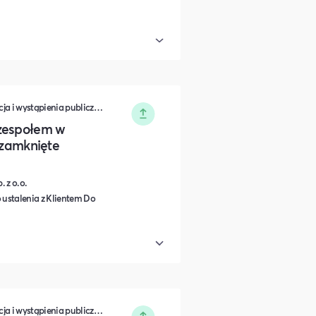
Zarządzanie • Sprzedaż • Komunikacja i wystąpienia publiczne • Rozwój osobisty • Turystyka i podróże • Wydarzenia zamknięte • Marketing • Biznes i Przedsiędsiębiorczość • Nauka i Edukacja • Polityka i Gospodarka • Dieta, Odżywianie i Degustacje • IT i Nowe technologie
 zespołem w
e zamknięte
 z o.o.
 ustalenia z Klientem Do
Zarządzanie • Sprzedaż • Komunikacja i wystąpienia publiczne • Rozwój osobisty • Turystyka i podróże • Wydarzenia zamknięte • Marketing • Biznes i Przedsiędsiębiorczość • Nauka i Edukacja • Polityka i Gospodarka • Dieta, Odżywianie i Degustacje • IT i Nowe technologie