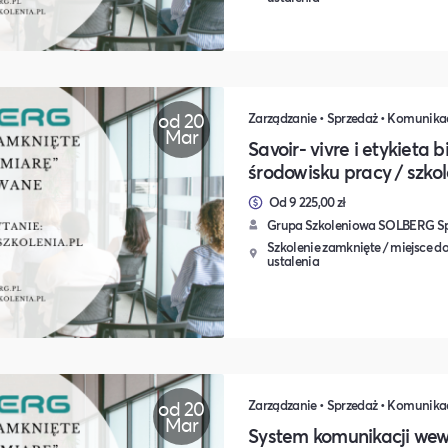
od 20
Mar
Savoir- vivre i etykieta
środowisku pracy / szko
Od 9 225,00 zł
Grupa Szkoleniowa SOLBERG Sp.
Szkolenie zamknięte / miejsce do
ustalenia
od 20
Mar
System komunikacji wew