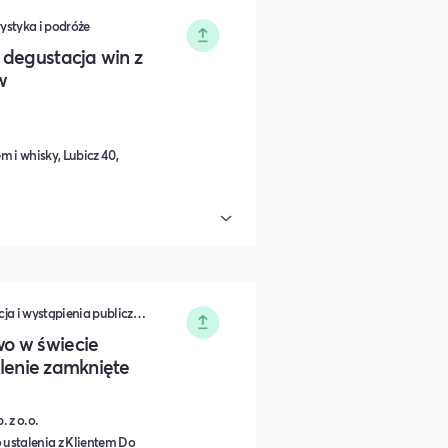
rystyka i podróże
 degustacja win z
w
 i whisky, Lubicz 40,
Zarządzanie • Sprzedaż • Komunikacja i wystąpienia publiczne • Rozwój osobisty • Turystyka i podróże • Wydarzenia zamknięte • Marketing • Biznes i Przedsiędsiębiorczość • Nauka i Edukacja • Polityka i Gospodarka • Dieta, Odżywianie i Degustacje • IT i Nowe technologie
o w świecie
kolenie zamknięte
 z o.o.
 ustalenia z Klientem Do