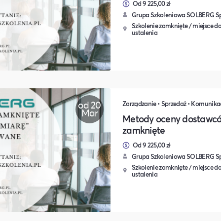
Od 9 225,00 zł
Grupa Szkoleniowa SOLBERG Sp.
Szkolenie zamknięte / miejsce do
ustalenia
od 20
Mar
Metody oceny dostawców
zamknięte
Od 9 225,00 zł
Grupa Szkoleniowa SOLBERG Sp.
Szkolenie zamknięte / miejsce do
ustalenia