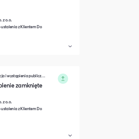
 z o.o.
 ustalenia z Klientem Do
Zarządzanie • Sprzedaż • Komunikacja i wystąpienia publiczne • Rozwój osobisty • Turystyka i podróże • Wydarzenia zamknięte • Marketing • Biznes i Przedsiędsiębiorczość • Nauka i Edukacja • Polityka i Gospodarka • Dieta, Odżywianie i Degustacje • IT i Nowe technologie
kolenie zamknięte
 z o.o.
 ustalenia z Klientem Do