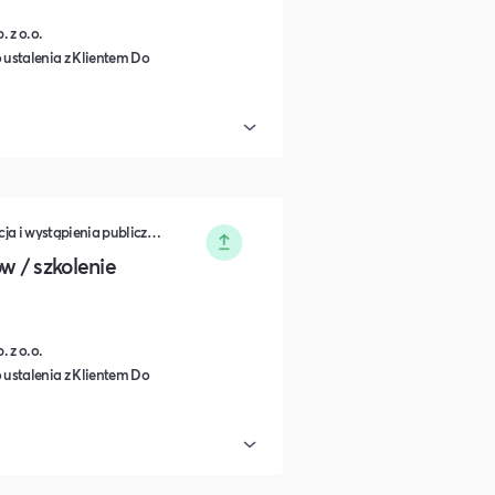
 z o.o.
 ustalenia z Klientem Do
Zarządzanie • Sprzedaż • Komunikacja i wystąpienia publiczne • Rozwój osobisty • Turystyka i podróże • Wydarzenia zamknięte • Marketing • Biznes i Przedsiędsiębiorczość • Nauka i Edukacja • Polityka i Gospodarka • Dieta, Odżywianie i Degustacje • IT i Nowe technologie
 / szkolenie
 z o.o.
 ustalenia z Klientem Do