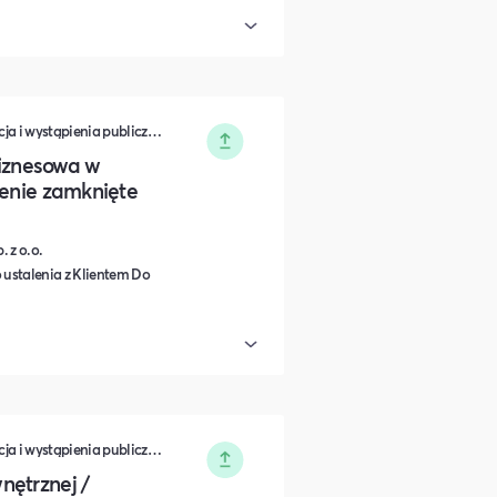
Zarządzanie • Sprzedaż • Komunikacja i wystąpienia publiczne • Rozwój osobisty • Turystyka i podróże • Wydarzenia zamknięte • Marketing • Biznes i Przedsiędsiębiorczość • Nauka i Edukacja • Polityka i Gospodarka • Dieta, Odżywianie i Degustacje • IT i Nowe technologie
 biznesowa w
lenie zamknięte
 z o.o.
 ustalenia z Klientem Do
Zarządzanie • Sprzedaż • Komunikacja i wystąpienia publiczne • Rozwój osobisty • Turystyka i podróże • Wydarzenia zamknięte • Marketing • Biznes i Przedsiędsiębiorczość • Nauka i Edukacja • Polityka i Gospodarka • Dieta, Odżywianie i Degustacje • IT i Nowe technologie
nętrznej /