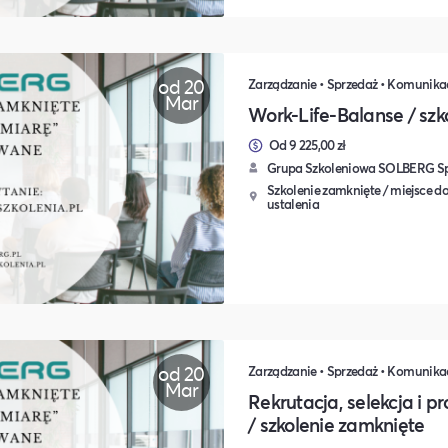
od 20
Mar
Work-Life-Balanse / szk
Od 9 225,00 zł
Grupa Szkoleniowa SOLBERG Sp.
Szkolenie zamknięte / miejsce do
ustalenia
od 20
Mar
Rekrutacja, selekcja i 
/ szkolenie zamknięte