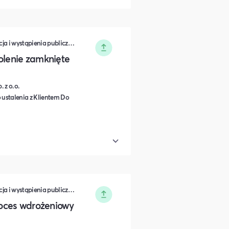
Zarządzanie • Sprzedaż • Komunikacja i wystąpienia publiczne • Rozwój osobisty • Turystyka i podróże • Wydarzenia zamknięte • Marketing • Biznes i Przedsiędsiębiorczość • Nauka i Edukacja • Polityka i Gospodarka • Dieta, Odżywianie i Degustacje • IT i Nowe technologie
olenie zamknięte
 z o.o.
 ustalenia z Klientem Do
Zarządzanie • Sprzedaż • Komunikacja i wystąpienia publiczne • Rozwój osobisty • Turystyka i podróże • Wydarzenia zamknięte • Marketing • Biznes i Przedsiędsiębiorczość • Nauka i Edukacja • Polityka i Gospodarka • Dieta, Odżywianie i Degustacje • IT i Nowe technologie
proces wdrożeniowy