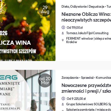
29
Dieta, Odżywianie i Degustacje • Tu
Aug
Nieznane Oblicza Wina:
nieoczywistych szczepó
Od 119,00 zł
Tomasz Jakub Fijał Consulting
FERMENT wine bar | sklep z winem
Kraków
od 20
Mar
Nowoczesne przywództw
zmienności i presji / sz
Od 9 225,00 zł
Grupa Szkoleniowa SOLBERG Sp.
Szkolenie zamknięte / miejsce do