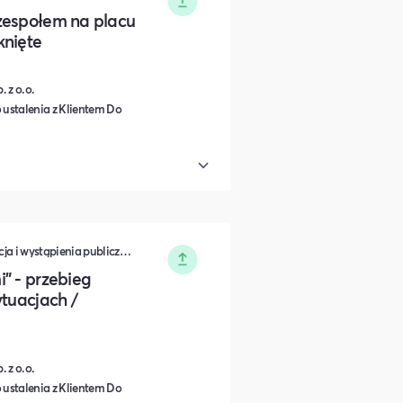
zespołem na placu
knięte
 z o.o.
 ustalenia z Klientem Do
Zarządzanie • Sprzedaż • Komunikacja i wystąpienia publiczne • Rozwój osobisty • Turystyka i podróże • Wydarzenia zamknięte • Marketing • Biznes i Przedsiędsiębiorczość • Nauka i Edukacja • Polityka i Gospodarka • Dieta, Odżywianie i Degustacje • IT i Nowe technologie
" - przebieg
ytuacjach /
 z o.o.
 ustalenia z Klientem Do