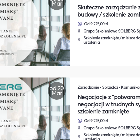
Mar
Skuteczne zarządzanie 
budowy / szkolenie zam
Od 9 225,00 zł
Grupa Szkoleniowa SOLBERG Sp.
Szkolenie zamknięte / miejsce do
ustalenia
od 20
Mar
Negocjacje z "potworami
negocjacji w trudnych s
szkolenie zamknięte
Od 9 225,00 zł
Grupa Szkoleniowa SOLBERG Sp.
Szkolenie zamknięte / miejsce do
ustalenia