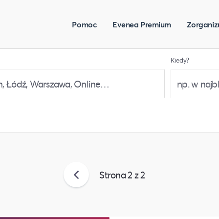
Pomoc
Evenea Premium
Zorganiz
Kiedy?
Strona
2
z
2