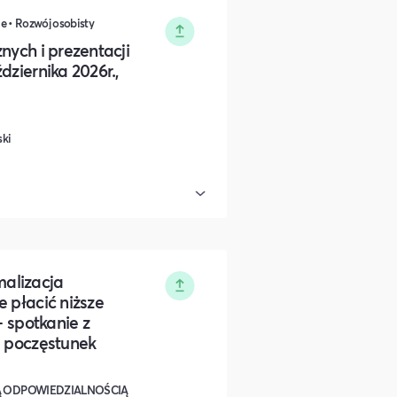
e • Rozwój osobisty
nych i prezentacji
dziernika 2026r.,
ski
alizacja
e płacić niższe
- spotkanie z
i poczęstunek
Ą ODPOWIEDZIALNOŚCIĄ