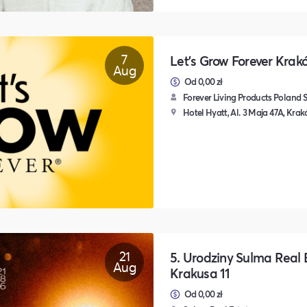
7
Let's Grow Forever Krak
Aug
Od 0,00 zł
Forever Living Products Poland Sp
Hotel Hyatt, Al. 3 Maja 47A, Kra
21
5. Urodziny Sulma Real 
Aug
Krakusa 11
Od 0,00 zł