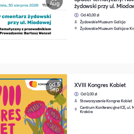
Aug
żydowski przy ul. Miodo
Od 40,00 zł
Żydowskie Muzeum Galicja
Żydowskie Muzeum Galicja w Kra
od 5
XVIII Kongres Kobiet
Sep
Od 0,00 zł
Stowarzyszenie Kongres Kobiet
Centrum Konferencyjne ICE, ul. M
Kraków