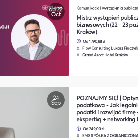
od 22
Komunikacja i wystąpienia publiczn
Oct
Mistrz wystąpień publicz
biznesowych (22 - 23 paź
Kraków)
Od 1 790,88 zł
Flow Consulting Łukasz Fiuczyń
Grand Ascot Hotel Kraków
24
POZNAJMY SIĘ! | Optym
Sep
podatkowa - Jak legalni
podatki i rozwijać firmę 
ekspertką + networking 
Od 249,00 zł
EMS SPÓŁKA Z OGRANICZON