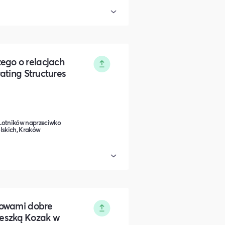
go o relacjach
ating Structures
 Lotników naprzeciwko
lskich, Kraków
łowami dobre
nieszką Kozak w