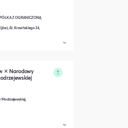
SPÓŁKA Z OGRANICZONĄ
w), Al. Krasińskiego 34,
ów ✕ Narodowy
Modrzejewskiej
 Modrzejewskiej,