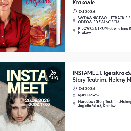
Krakowie
Od 0,00 zł
WYDAWNICTWO LITERACKIE 
ODPOWIEDZIALNOŚCIĄ
KIJÓW.CENTRUM (dawne kino Kijó
Kraków
26
INSTAMEET. IgersKrak
Aug
Stary Teatr im. Heleny 
Od 0,00 zł
Igers Krakow
Narodowy Stary Teatr im. Heleny
Jagiellońska 5, Kraków