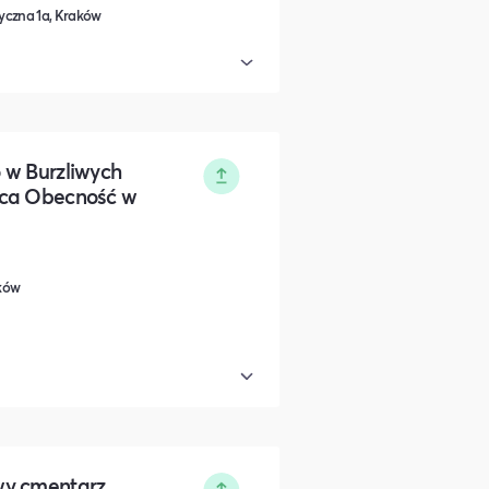
yczna 1a, Kraków
 w Burzliwych
ąca Obecność w
aków
wy cmentarz