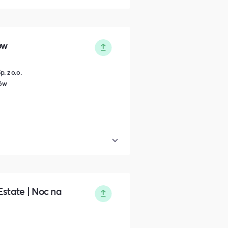
ów
. z o.o.
ków
Estate | Noc na