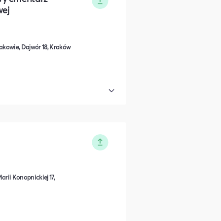
wej
kowie, Dajwór 18, Kraków
arii Konopnickiej 17,