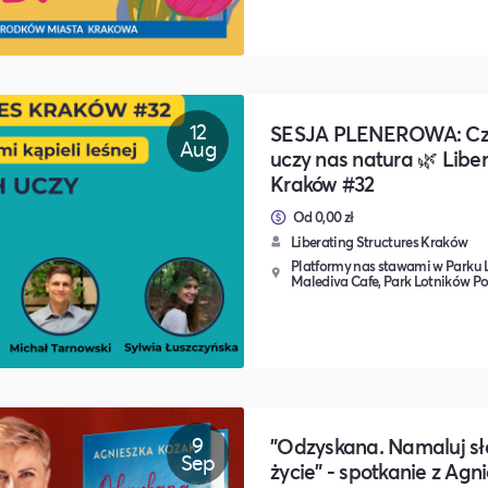
12
SESJA PLENEROWA: Cze
Aug
uczy nas natura 🌿 Liber
Kraków #32
Od 0,00 zł
Liberating Structures Kraków
Platformy nas stawami w Parku
Malediva Cafe, Park Lotników Po
9
"Odzyskana. Namaluj s
Sep
życie" - spotkanie z Ag