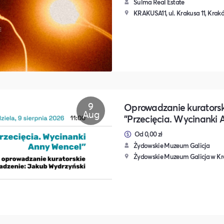
Sulma Real Estate
KRAKUSA11, ul. Krakusa 11, Krak
9
Oprowadzanie kuratorsk
Aug
"Przecięcia. Wycinanki
Od 0,00 zł
Żydowskie Muzeum Galicja
Żydowskie Muzeum Galicja w Kra