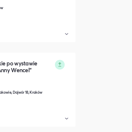
ów
ie po wystawie
 Anny Wencel"
kowie, Dajwór 18, Kraków