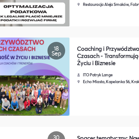
Restauracja Aleja Smaków, Fabr
18
Coaching i Przywództwo
Sep
Czasach - Transformuj
Życiu i Biznesie
ITO Patryk Lange
Echo Miasta, Kapelanka 56, Kr
30
Spacer tematyczny: No