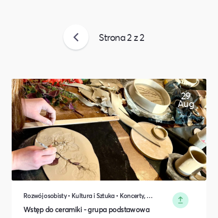
Strona
2
z
2
29
Aug
Rozwój osobisty • Kultura i Sztuka • Koncerty, Festiwale, Rozrywka • DIY, Majsterkowanie, Hobby
Wstęp do ceramiki - grupa podstawowa