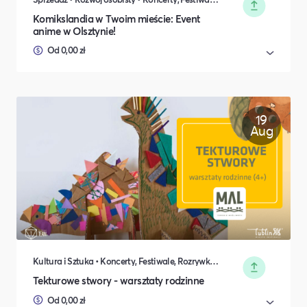
Komikslandia w Twoim mieście: Event
anime w Olsztynie!
Od 0,00 zł
19
Aug
Kultura i Sztuka • Koncerty, Festiwale, Rozrywka • DIY, Majsterkowanie, Hobby • Rodzina i relacje międzyludzkie
Tekturowe stwory - warsztaty rodzinne
Od 0,00 zł