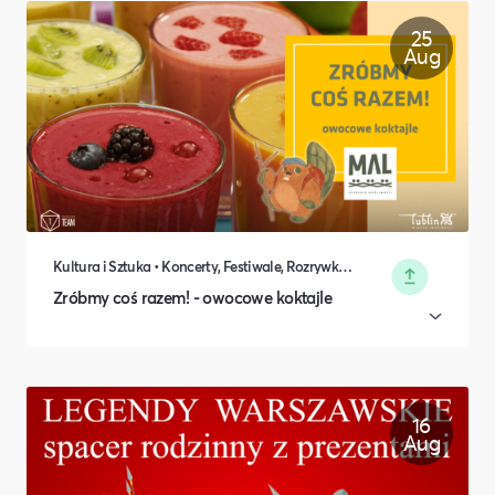
25
Aug
Kultura i Sztuka • Koncerty, Festiwale, Rozrywka • DIY, Majsterkowanie, Hobby • Rodzina i relacje międzyludzkie
Zróbmy coś razem! - owocowe koktajle
16
Aug