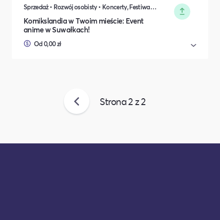
Sprzedaż • Rozwój osobisty • Koncerty, Festiwale, Rozrywka • DIY, Majsterkowanie, Hobby • Rodzina i relacje międzyludzkie
Komikslandia w Twoim mieście: Event
anime w Suwałkach!
Od 0,00 zł
Strona
2
z
2