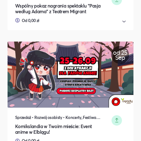
Wspólny pokaz nagrania spektaklu "Pasja
według Adama" z Teatrem Migrant
Od 0,00 zł
od 25
Sep
Sprzedaż • Rozwój osobisty • Koncerty, Festiwale, Rozrywka • DIY, Majsterkowanie, Hobby • Rodzina i relacje międzyludzkie
Komikslandia w Twoim mieście: Event
anime w Elblągu!
Od 0,00 zł