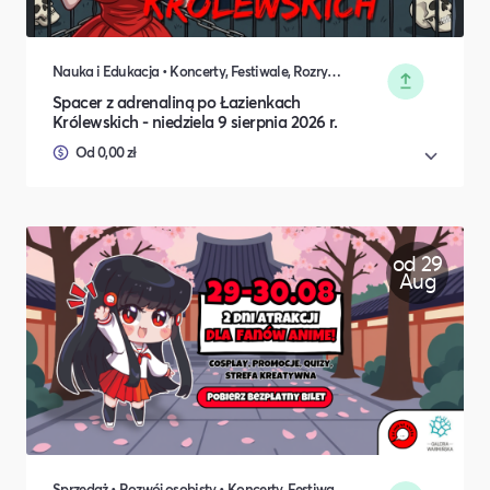
Nauka i Edukacja • Koncerty, Festiwale, Rozrywka • Sport • DIY, Majsterkowanie, Hobby
Spacer z adrenaliną po Łazienkach
Królewskich - niedziela 9 sierpnia 2026 r.
Od 0,00 zł
od 29
Aug
Sprzedaż • Rozwój osobisty • Koncerty, Festiwale, Rozrywka • DIY, Majsterkowanie, Hobby • Rodzina i relacje międzyludzkie