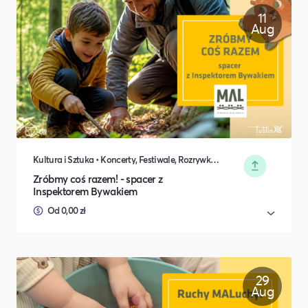
11
Aug
Kultura i Sztuka • Koncerty, Festiwale, Rozrywka • DIY, Majsterkowanie, Hobby • Rodzina i relacje międzyludzkie
Zróbmy coś razem! - spacer z
Inspektorem Bywakiem
Od 0,00 zł
29
Aug