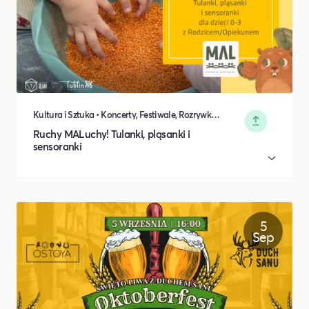
Kultura i Sztuka • Koncerty, Festiwale, Rozrywka • DIY, Majsterkowanie, Hobby • Rodzina i relacje międzyludzkie
Ruchy MALuchy! Tulanki, pląsanki i
sensoranki
5
Sep