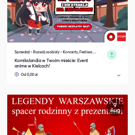
Sprzedaż • Rozwój osobisty • Koncerty, Festiwale, Rozrywka • DIY, Majsterkowanie, Hobby • Rodzina i relacje międzyludzkie
Komikslandia w Twoim mieście: Event
anime w Kielcach!
Od 0,00 zł
9
Aug