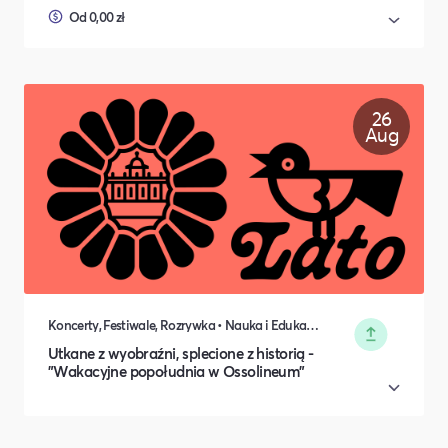
Od 0,00 zł
26
Aug
Koncerty, Festiwale, Rozrywka • Nauka i Edukacja • Rodzina i relacje międzyludzkie • Rozwój osobisty • Kultura i Sztuka
Utkane z wyobraźni, splecione z historią -
"Wakacyjne popołudnia w Ossolineum​"