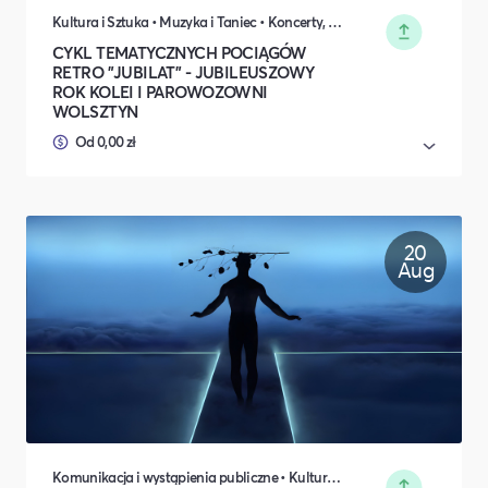
Kultura i Sztuka • Muzyka i Taniec • Koncerty, Festiwale, Rozrywka • Turystyka i podróże • Transport i logistyka • Rodzina i relacje międzyludzkie • Środowisko naturalne
CYKL TEMATYCZNYCH POCIĄGÓW
RETRO "JUBILAT" - JUBILEUSZOWY
ROK KOLEI I PAROWOZOWNI
WOLSZTYN
Od 0,00 zł
20
Aug
Komunikacja i wystąpienia publiczne • Kultura i Sztuka • Koncerty, Festiwale, Rozrywka