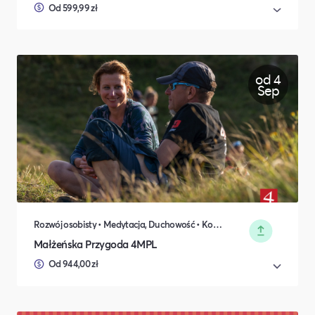
Od 599,99 zł
od 4
Sep
Rozwój osobisty • Medytacja, Duchowość • Koncerty, Festiwale, Rozrywka • Sport
Małżeńska Przygoda 4MPL
Od 944,00 zł