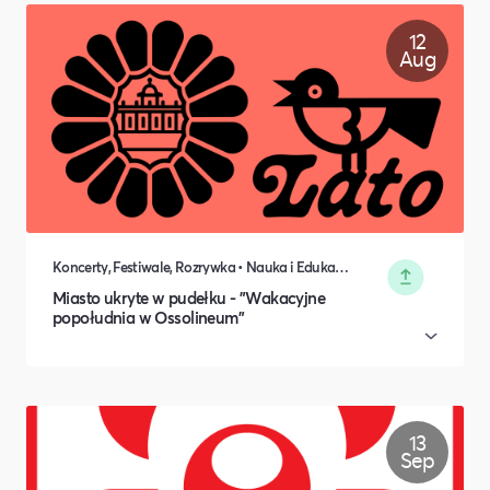
12
Aug
Koncerty, Festiwale, Rozrywka • Nauka i Edukacja • Rodzina i relacje międzyludzkie • Rozwój osobisty • Kultura i Sztuka
Miasto ukryte w pudełku - "Wakacyjne
popołudnia w Ossolineum​"
13
Sep